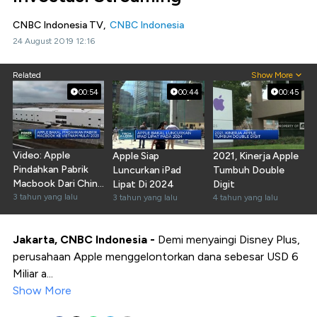
CNBC Indonesia TV,
CNBC Indonesia
24 August 2019 12:16
Related
Show More
00:54
00:44
00:45
Video: Apple
Apple Siap
2021, Kinerja Apple
Pindahkan Pabrik
Luncurkan iPad
Tumbuh Double
Macbook Dari China
Lipat Di 2024
Digit
ke Vietnam
3 tahun yang lalu
3 tahun yang lalu
4 tahun yang lalu
Jakarta, CNBC Indonesia -
Demi menyaingi Disney Plus,
perusahaan Apple menggelontorkan dana sebesar USD 6
Miliar a...
Show More