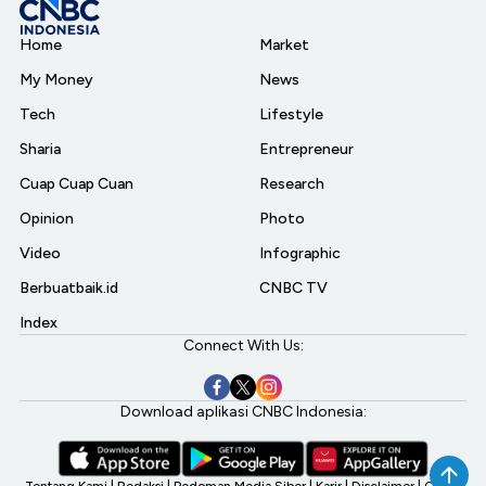
Home
Market
My Money
News
Tech
Lifestyle
Sharia
Entrepreneur
Cuap Cuap Cuan
Research
Opinion
Photo
Video
Infographic
Berbuatbaik.id
CNBC TV
Index
Connect With Us:
Download aplikasi CNBC Indonesia:
Tentang Kami
|
Redaksi
|
Pedoman Media Siber
|
Karir
|
Disclaimer
|
CNBC