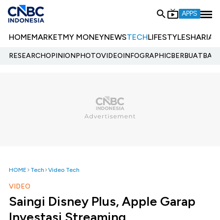
APPS
HOME
MARKET
MY MONEY
NEWS
TECH
LIFESTYLE
SHARIA
E
RESEARCH
OPINION
PHOTO
VIDEO
INFOGRAPHIC
BERBUATBAIK.
HOME
Tech
Video Tech
VIDEO
Saingi Disney Plus, Apple Garap
Investasi Streaming