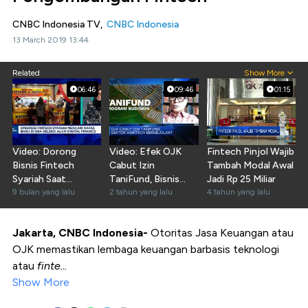
CNBC Indonesia TV,
CNBC Indonesia
13 March 2019 13:44
Related
Show More
06:46
09:46
01:15
Video: Dorong
Video: Efek OJK
Fintech Pinjol Wajib
Bisnis Fintech
Cabut Izin
Tambah Modal Awal
Syariah Saat
TaniFund, Bisnis
Jadi Rp 25 Miliar
Penyaluran
9 bulan yang lalu
Agritech
2 tahun yang lalu
4 tahun yang lalu
Pembiayaan Anjlok
Bergejolak?
Jakarta, CNBC Indonesia-
Otoritas Jasa Keuangan atau
OJK memastikan lembaga keuangan barbasis teknologi
atau
finte...
Show More