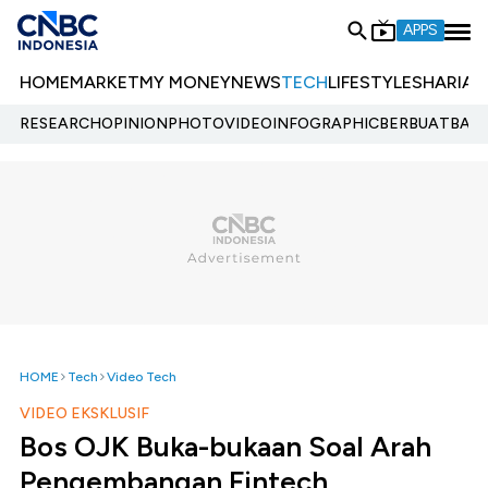
APPS
HOME
MARKET
MY MONEY
NEWS
TECH
LIFESTYLE
SHARIA
E
RESEARCH
OPINION
PHOTO
VIDEO
INFOGRAPHIC
BERBUATBAIK.
HOME
Tech
Video Tech
VIDEO EKSKLUSIF
Bos OJK Buka-bukaan Soal Arah
Pengembangan Fintech