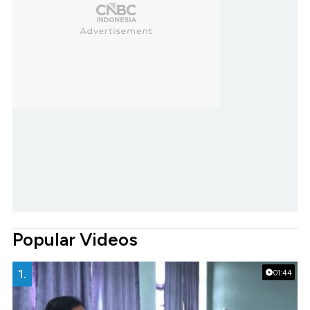
Popular Videos
1.
01:44