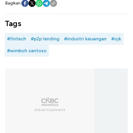
Bagikan:
Tags
#fintech
#p2p lending
#industri keuangan
#ojk
#wimboh santoso