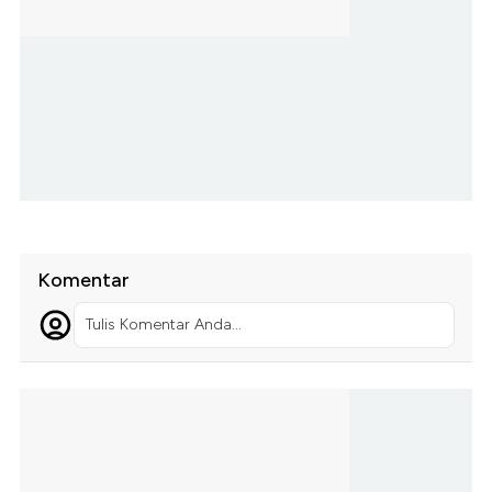
Komentar
Tulis Komentar Anda...