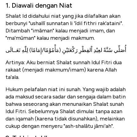
1. Diawali dengan Niat
Shalat Id didahului niat yang jika dilafalkan akan
berbunyi "ushallî sunnatan li 'îdil fithri rak'ataini".
Ditambah "imâman" kalau menjadi imam, dan
"ma'mûman" kalau menjadi makmum.
أُصَلِّي سُنَّةً لعِيْدِ اْلفِطْرِ رَكْعَتَيْنِ (مَأْمُوْمًا/إِمَامًا) لِلّٰهِ تَعَــالَى
Artinya: Aku berniat Shalat sunnah Idul Fitri dua
rakaat (menjadi makmum/imam) karena Allah
ta'ala.
Hukum pelafalan niat ini sunah. Yang wajib adalah
ada maksud secara sadar dan sengaja dalam batin
bahwa seseorang akan menunaikan Shalat sunah
Idul Fitri. Sebelumnya Shalat dimulai tanpa azan
dan iqamah (karena tidak disunahkan), melainkan
cukup dengan menyeru "ash-shalâtu jâmi'ah".