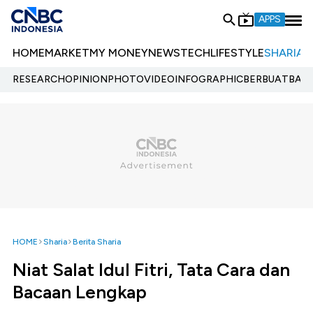
APPS
HOME
MARKET
MY MONEY
NEWS
TECH
LIFESTYLE
SHARIA
E
RESEARCH
OPINION
PHOTO
VIDEO
INFOGRAPHIC
BERBUATBAIK.
HOME
Sharia
Berita Sharia
Niat Salat Idul Fitri, Tata Cara dan
Bacaan Lengkap