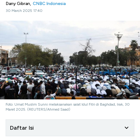
Dany Gibran,
CNBC Indonesia
30 March 2025 17:40
Foto: Umat ​​Muslim Sunni melaksanakan salat Idul Fitri di Baghdad, Irak, 30
Maret 2025. (REUTERS/Ahmed Saad)
Daftar Isi