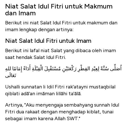
Niat Salat Idul Fitri untuk Makmum
dan Imam
Berikut ini niat Salat Idul Fitri untuk makmum dan
imam lengkap dengan artinya:
Niat Salat Idul Fitri untuk Imam
Berikut ini lafal niat Salat yang dibaca oleh imam
saat hendak Salat Idul Fitri.
اُصَلِّى سُنَّةً لِعِيْدِ الفِطْرِ رَكْعَتَيْنِ مُسْتَقْبِلَ الْقِبْلَةِ أَدَاءً إِمَامًا للهِ
تَعَالَى
Ushalli sunnatan li Idil Fitri rak'atayni mustaqbilal
qiblati adā'an imāman lillāhi ta'ālā.
Artinya, "Aku menyengaja sembahyang sunnah Idul
Fitri dua rakaat dengan menghadap kiblat, tunai
sebagai imam karena Allah SWT."