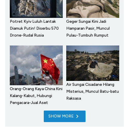
Potret Kyiv Luluh Lantak
Geger Sungai Kini Jadi
Diamuk Putin! Diserbu 570
Hamparan Pasir, Muncul
Drone-Rudal Rusia
Pulau-Tumbuh Rumput
Air Sungai Cisadane Hilang
Orang-Orang Kaya China Kini
Misterius, Muncul Batu-batu
Kalang-Kabut, Hubungi
Raksasa
Pengacara-Jual Aset
SHOW MORE