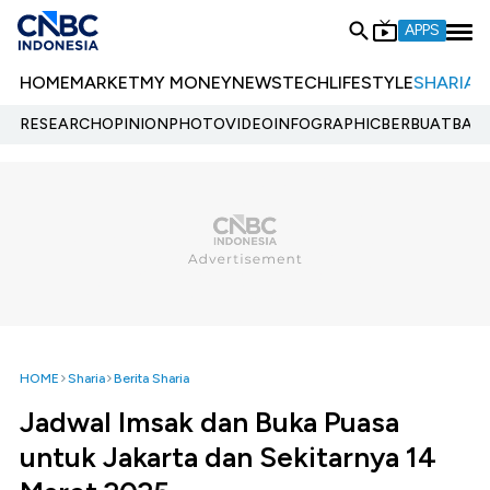
APPS
HOME
MARKET
MY MONEY
NEWS
TECH
LIFESTYLE
SHARIA
E
RESEARCH
OPINION
PHOTO
VIDEO
INFOGRAPHIC
BERBUATBAIK.
HOME
Sharia
Berita Sharia
Jadwal Imsak dan Buka Puasa
untuk Jakarta dan Sekitarnya 14