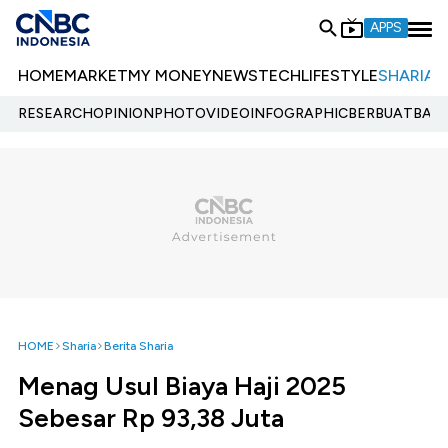
APPS
HOME
MARKET
MY MONEY
NEWS
TECH
LIFESTYLE
SHARIA
E
RESEARCH
OPINION
PHOTO
VIDEO
INFOGRAPHIC
BERBUATBAIK.
HOME
Sharia
Berita Sharia
Menag Usul Biaya Haji 2025
Sebesar Rp 93,38 Juta