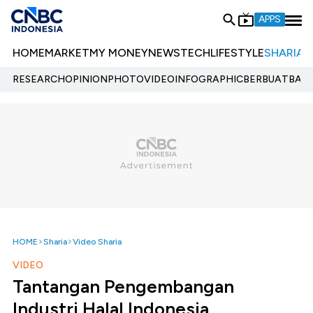
APPS
HOME
MARKET
MY MONEY
NEWS
TECH
LIFESTYLE
SHARIA
E
RESEARCH
OPINION
PHOTO
VIDEO
INFOGRAPHIC
BERBUATBAIK.
HOME
Sharia
Video Sharia
VIDEO
Tantangan Pengembangan
Industri Halal Indonesia