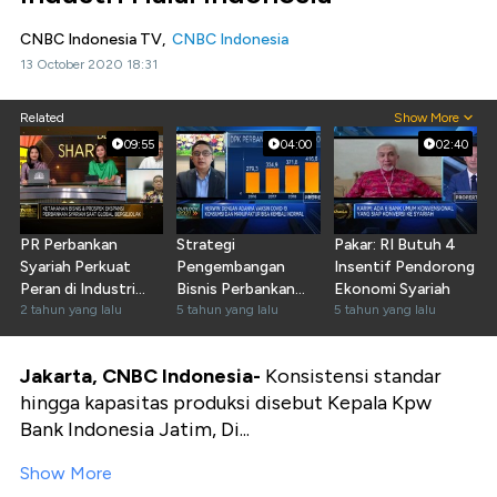
CNBC Indonesia TV,
CNBC Indonesia
13 October 2020 18:31
Related
Show More
09:55
04:00
02:40
PR Perbankan
Strategi
Pakar: RI Butuh 4
Syariah Perkuat
Pengembangan
Insentif Pendorong
Peran di Industri
Bisnis Perbankan
Ekonomi Syariah
Halal RI
2 tahun yang lalu
Syariah di 2021
5 tahun yang lalu
5 tahun yang lalu
Jakarta, CNBC Indonesia-
Konsistensi standar
hingga kapasitas produksi disebut Kepala Kpw
Bank Indonesia Jatim, Di...
Show More