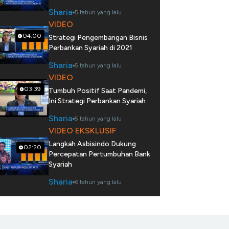
Sharia
5 tahun yang lalu
VIDEO
04:00
Strategi Pengembangan Bisnis
Perbankan Syariah di 2021
Sharia
5 tahun yang lalu
VIDEO
03:39
Tumbuh Positif Saat Pandemi,
Ini Strategi Perbankan Syariah
Sharia
5 tahun yang lalu
VIDEO EKSKLUSIF
Langkah Asbisindo Dukung
02:20
Percepatan Pertumbuhan Bank
Syariah
Sharia
6 tahun yang lalu