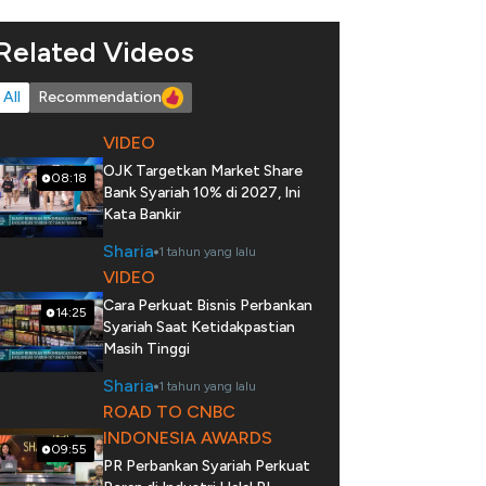
Related Videos
All
Recommendation
VIDEO
OJK Targetkan Market Share
08:18
Bank Syariah 10% di 2027, Ini
Kata Bankir
Sharia
1 tahun yang lalu
VIDEO
Cara Perkuat Bisnis Perbankan
14:25
Syariah Saat Ketidakpastian
Masih Tinggi
Sharia
1 tahun yang lalu
ROAD TO CNBC
INDONESIA AWARDS
09:55
PR Perbankan Syariah Perkuat