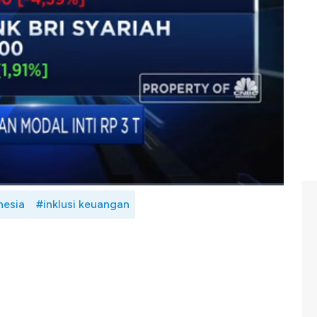
rja bank syariah? Selengkapnya saksikan dialog Maria
nesia, Arif Gunawan dengan Pengurus DPP Asosiasi
 Bustaman dalam Closing Bell, CNBC Indonesia (Rabu,
nesia
#inklusi keuangan