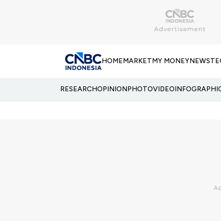
HOME
MARKET
MY MONEY
NEWS
TE
RESEARCH
OPINION
PHOTO
VIDEO
INFOGRAPHI