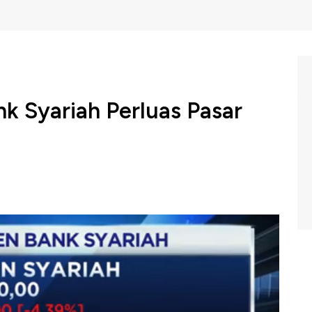
k Syariah Perluas Pasar
erbankan syariah per Oktober 2019 disebut Pengurus
sindo), Herwin Bustaman telah mencapai 6%, sehingga
makin meningkatkan market share. Namun demikian,
perbankan terutama karena masih rendahnya inklusi
leh karena itu, ke depan Asbisindo akan meningkatkan
katan kualifikasi bank syariah Indonesia agar bisa