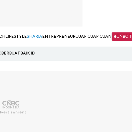
CH
LIFESTYLE
SHARIA
ENTREPRENEUR
CUAP CUAP CUAN
CNBC 
C
BERBUATBAIK.ID