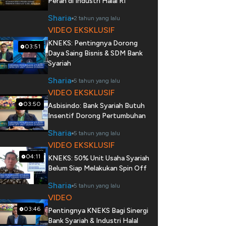
Peran di Industri Halal RI
Sharia
2 tahun yang lalu
VIDEO EKSKLUSIF
KNEKS: Pentingnya Dorong
03:51
Daya Saing Bisnis & SDM Bank
Syariah
Sharia
5 tahun yang lalu
VIDEO EKSKLUSIF
03:50
Asbisindo: Bank Syariah Butuh
Insentif Dorong Pertumbuhan
Sharia
5 tahun yang lalu
VIDEO EKSKLUSIF
04:11
KNEKS: 50% Unit Usaha Syariah
Belum Siap Melakukan Spin Off
Sharia
5 tahun yang lalu
VIDEO
03:46
Pentingnya KNEKS Bagi Sinergi
Bank Syariah & Industri Halal