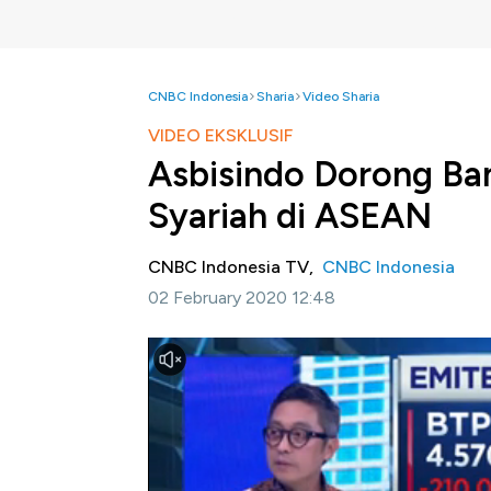
CNBC Indonesia
Sharia
Video Sharia
VIDEO EKSKLUSIF
Asbisindo Dorong Ban
Syariah di ASEAN
CNBC Indonesia TV,
CNBC Indonesia
02 February 2020 12:48
Jakarta, CNBC Indonesia-
Market share p
DPP Asosiasi Bank Syariah Indonesia (Asbi
pada 2020 bank syariah optimisme dapat se
masih banyak tantangan yang dihadapi oleh 
keuangan masyarakat terkait bank syariah. O
awarness masyarakat serta mendorong pening