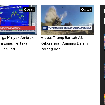
05:57
01:29
arga Minyak Ambruk
Video: Trump Bantah AS
ga Emas Tertekan
Kekurangan Amunisi Dalam
 The Fed
Perang Iran