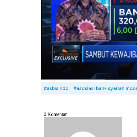
menjangkau pasar syariah di ASEAN.
Seperti apa upaya Asbisindo mendorong kine
Katarina dan Head of Research CNBC Indo
Bank Syariah Indonesia (Asbisindo), Herwin
29/01/2020)
Bagikan:
#asbisindo
#asosiasi bank syariah indo