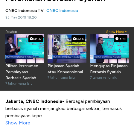
CNBC Indonesia TV,
CNBC Indonesia
23 May 2019 18:20
Related
Show More
08:37
06:00
09:51
Pilihan Instrumen
Pinjaman Syariah
Mengupas Pinjaman
Pembiayaan
atau Konvensional
Berbasis Syariah
Berbasis Syariah
7 tahun yang lalu
7 tahun yang lalu
7 tahun yang lalu
Jakarta, CNBC Indonesia-
Berbagai pembiayaan
berbasis syariah menjangkau berbagai sektor, termasuk
pembiayaan kepe...
Show More