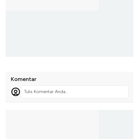
Komentar
Tulis Komentar Anda...