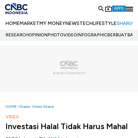
APPS
HOME
MARKET
MY MONEY
NEWS
TECH
LIFESTYLE
SHARIA
E
RESEARCH
OPINION
PHOTO
VIDEO
INFOGRAPHIC
BERBUATBAIK.
HOME
Sharia
Video Sharia
VIDEO
Investasi Halal Tidak Harus Mahal