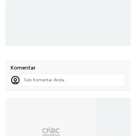
Komentar
Tulis Komentar Anda...