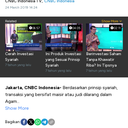
CNBC Indonesia TV,
CNBC Indonesia
24 March 2019 14:24
Related
Show More
06:57
04:05
02:11
Cerah Investasi
Ini Produk Investasi
Berinvestasi Saham
Syariah
yang Sesuai Prinsip
Tanpa Khawatir
7 tahun yang lalu
Syariah
Riba? Ini Tipsnya
7 tahun yang lalu
7 tahun yang lalu
Jakarta, CNBC Indonesia-
Berdasarkan prinsip syariah,
transaksi yang bersifat maisir atau judi dilarang dalam
Agam...
Show More
Bagikan: