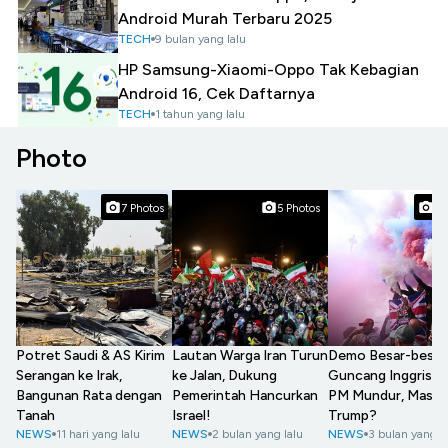
Android Murah Terbaru 2025
TECH
9 bulan yang lalu
HP Samsung-Xiaomi-Oppo Tak Kebagian
Android 16, Cek Daftarnya
TECH
1 tahun yang lalu
Photo
7 Photos
5 Photos
6 
Demo Besar-besar
Potret Saudi & AS Kirim
Lautan Warga Iran Turun
Guncang Inggris T
Serangan ke Irak,
ke Jalan, Dukung
PM Mundur, Massa
Bangunan Rata dengan
Pemerintah Hancurkan
Trump?
Tanah
Israel!
NEWS
3 bulan yang l
NEWS
11 hari yang lalu
NEWS
2 bulan yang lalu