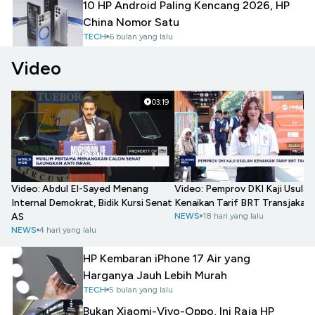
10 HP Android Paling Kencang 2026, HP
China Nomor Satu
TECH
6 bulan yang lalu
Video
03:19
Video: Abdul El-Sayed Menang
Video: Pemprov DKI Kaji Usulan
Internal Demokrat, Bidik Kursi Senat
Kenaikan Tarif BRT Transjakart
AS
NEWS
18 hari yang lalu
NEWS
4 hari yang lalu
HP Kembaran iPhone 17 Air yang
Harganya Jauh Lebih Murah
TECH
5 bulan yang lalu
Bukan Xiaomi-Vivo-Oppo, Ini Raja HP