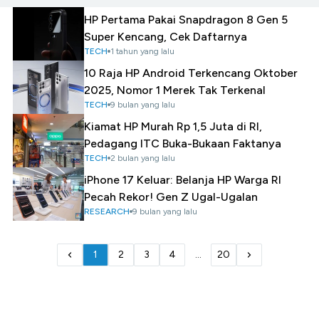
HP Pertama Pakai Snapdragon 8 Gen 5
Super Kencang, Cek Daftarnya
TECH
1 tahun yang lalu
10 Raja HP Android Terkencang Oktober
2025, Nomor 1 Merek Tak Terkenal
TECH
9 bulan yang lalu
Kiamat HP Murah Rp 1,5 Juta di RI,
Pedagang ITC Buka-Bukaan Faktanya
TECH
2 bulan yang lalu
iPhone 17 Keluar: Belanja HP Warga RI
Pecah Rekor! Gen Z Ugal-Ugalan
RESEARCH
9 bulan yang lalu
1
2
3
4
...
20