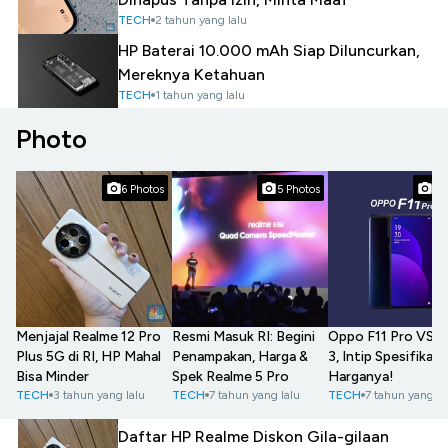
TECH
2 tahun yang lalu
HP Baterai 10.000 mAh Siap Diluncurkan,
Mereknya Ketahuan
TECH
1 tahun yang lalu
Photo
6 Photos
5 Photos
9 
Resmi Masuk RI: Begini
Menjajal Realme 12 Pro
Oppo F11 Pro VS R
Penampakan, Harga &
Plus 5G di RI, HP Mahal
3, Intip Spesifikasi
Spek Realme 5 Pro
Bisa Minder
Harganya!
TECH
7 tahun yang lalu
TECH
3 tahun yang lalu
TECH
7 tahun yang la
Daftar HP Realme Diskon Gila-gilaan