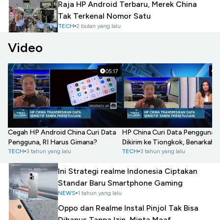
Raja HP Android Terbaru, Merek China
Tak Terkenal Nomor Satu
TECH
2 bulan yang lalu
Video
05:17
0
Cegah HP Android China Curi Data
HP China Curi Data Pengguna 
Pengguna, RI Harus Gimana?
Dikirim ke Tiongkok, Benarkah?
TECH
3 tahun yang lalu
TECH
3 tahun yang lalu
Ini Strategi realme Indonesia Ciptakan
Standar Baru Smartphone Gaming
NEWS
1 tahun yang lalu
Oppo dan Realme Instal Pinjol Tak Bisa
Dihapus Tanpa Izin, Minta Maaf