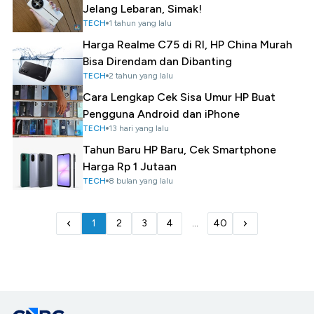
Jelang Lebaran, Simak!
TECH
1 tahun yang lalu
Harga Realme C75 di RI, HP China Murah
Bisa Direndam dan Dibanting
TECH
2 tahun yang lalu
Cara Lengkap Cek Sisa Umur HP Buat
Pengguna Android dan iPhone
TECH
13 hari yang lalu
Tahun Baru HP Baru, Cek Smartphone
Harga Rp 1 Jutaan
TECH
8 bulan yang lalu
1
2
3
4
...
40