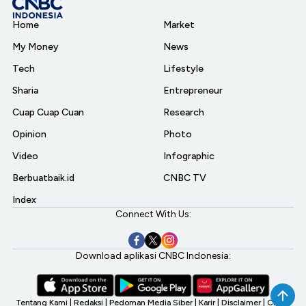
Home
Market
My Money
News
Tech
Lifestyle
Sharia
Entrepreneur
Cuap Cuap Cuan
Research
Opinion
Photo
Video
Infographic
Berbuatbaik.id
CNBC TV
Index
Connect With Us:
Download aplikasi CNBC Indonesia:
Tentang Kami
|
Redaksi
|
Pedoman Media Siber
|
Karir
|
Disclaimer
|
CNBC