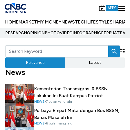
APPS
HOME
MARKET
MY MONEY
NEWS
TECH
LIFESTYLE
SHARIA
E
RESEARCH
OPINION
PHOTO
VIDEO
INFOGRAPHIC
BERBUATBAIK.
Relevance
Latest
News
Kementerian Transmigrasi & BSSN
Lakukan Ini Buat Kampus Patriot
NEWS
7 bulan yang lalu
Purbaya Empat Mata dengan Bos BSSN,
Bahas Masalah Ini
NEWS
6 bulan yang lalu