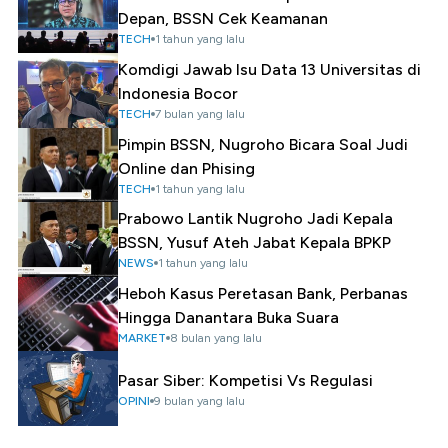
Depan, BSSN Cek Keamanan
TECH
1 tahun yang lalu
Komdigi Jawab Isu Data 13 Universitas di
Indonesia Bocor
TECH
7 bulan yang lalu
Pimpin BSSN, Nugroho Bicara Soal Judi
Online dan Phising
TECH
1 tahun yang lalu
Prabowo Lantik Nugroho Jadi Kepala
BSSN, Yusuf Ateh Jabat Kepala BPKP
NEWS
1 tahun yang lalu
Heboh Kasus Peretasan Bank, Perbanas
Hingga Danantara Buka Suara
MARKET
8 bulan yang lalu
Pasar Siber: Kompetisi Vs Regulasi
OPINI
9 bulan yang lalu