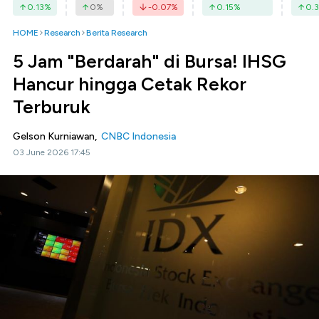
0.13
%
0
%
-0.07
%
0.15
%
0.3
HOME
Research
Berita Research
5 Jam "Berdarah" di Bursa! IHSG
Hancur hingga Cetak Rekor
Terburuk
Gelson Kurniawan,
CNBC Indonesia
03 June 2026 17:45