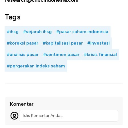
research@cnbcindonesia.com
Tags
#ihsg
#sejarah ihsg
#pasar saham indonesia
#koreksi pasar
#kapitalisasi pasar
#investasi
#analisis pasar
#sentimen pasar
#krisis finansial
#pergerakan indeks saham
Komentar
Tulis Komentar Anda...