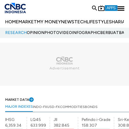
APPS
HOME
MARKET
MY MONEY
NEWS
TECH
LIFESTYLE
SHARIA
E
RESEARCH
OPINION
PHOTO
VIDEO
INFOGRAPHIC
BERBUATBAIK.
MARKET DATA
MAJOR INDEXES
INDO-FX
USD-FX
COMMODITIES
BONDS
IHSG
LQ45
JII
Pefindo i-Grade
Sri-Ke
6,359.34
633.999
382.845
158.307
308.