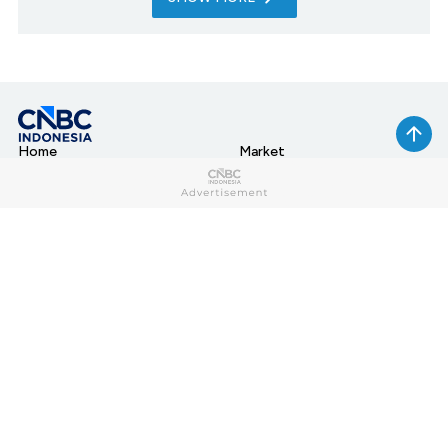
Home
Market
My Money
News
Tech
Lifestyle
Sharia
Entrepreneur
Cuap Cuap Cuan
Research
Opinion
Photo
Video
Infographic
Berbuatbaik.id
CNBC TV
Index
Connect With Us: