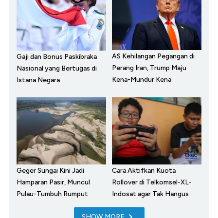
AS Kehilangan Pegangan di
Gaji dan Bonus Paskibraka
Perang Iran, Trump Maju
Nasional yang Bertugas di
Kena-Mundur Kena
Istana Negara
Geger Sungai Kini Jadi
Cara Aktifkan Kuota
Hamparan Pasir, Muncul
Rollover di Telkomsel-XL-
Pulau-Tumbuh Rumput
Indosat agar Tak Hangus
SHOW MORE