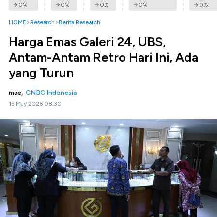
0
%
0
%
0
%
0
%
0
%
HOME
Research
Berita Research
Harga Emas Galeri 24, UBS,
Antam-Antam Retro Hari Ini, Ada
yang Turun
mae,
CNBC Indonesia
15 May 2026 08:30