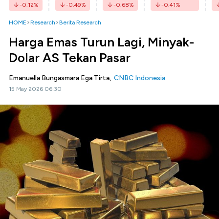
-0.12
%
-0.49
%
-0.68
%
-0.41
%
HOME
Research
Berita Research
Harga Emas Turun Lagi, Minyak-
Dolar AS Tekan Pasar
Emanuella Bungasmara Ega Tirta,
CNBC Indonesia
15 May 2026 06:30