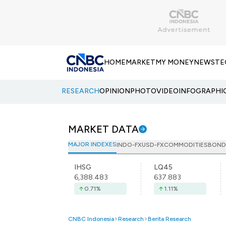
HOME
MARKET
MY MONEY
NEWS
TE
RESEARCH
OPINION
PHOTO
VIDEO
INFOGRAPHI
MARKET DATA
MAJOR INDEXES
INDO-FX
USD-FX
COMMODITIES
BOND
IHSG
LQ45
6,388.483
637.883
0.71
%
1.11
%
CNBC Indonesia
Research
Berita Research