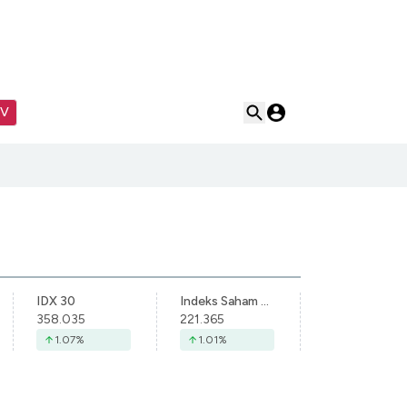
TV
IDX 30
Indeks Saham Syariah Indonesia
358.035
221.365
1.07
%
1.01
%