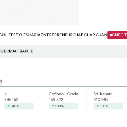
CH
LIFESTYLE
SHARIA
ENTREPRENEUR
CUAP CUAP CUAN
CNBC 
C
BERBUATBAIK.ID
S
JII
Pefindo i-Grade
Sri-Kehati
386.152
159.522
310.995
1.48
%
1.33
%
1.01
%