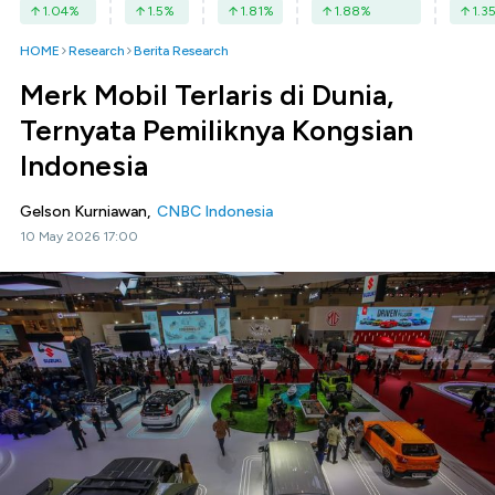
1.04
%
1.5
%
1.81
%
1.88
%
1.3
HOME
Research
Berita Research
Merk Mobil Terlaris di Dunia,
Ternyata Pemiliknya Kongsian
Indonesia
Gelson Kurniawan,
CNBC Indonesia
10 May 2026 17:00