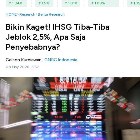
1.04
%
1.5
%
1.81
%
1.88
%
1.3
HOME
Research
Berita Research
Bikin Kaget! IHSG Tiba-Tiba
Jeblok 2,5%, Apa Saja
Penyebabnya?
Gelson Kurniawan,
CNBC Indonesia
08 May 2026 15:57