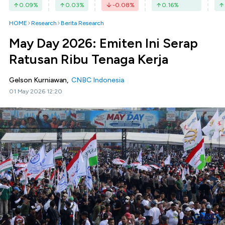
0.09
%
0.03
%
-0.08
%
0.16
%
HOME
Research
Berita Research
May Day 2026: Emiten Ini Serap
Ratusan Ribu Tenaga Kerja
Gelson Kurniawan,
CNBC Indonesia
01 May 2026 12:20