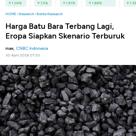
1.04
%
1.5
%
1.81
%
1.88
%
1.3
HOME
Research
Berita Research
Harga Batu Bara Terbang Lagi,
Eropa Siapkan Skenario Terburuk
mae,
CNBC Indonesia
30 April 2026 07:20