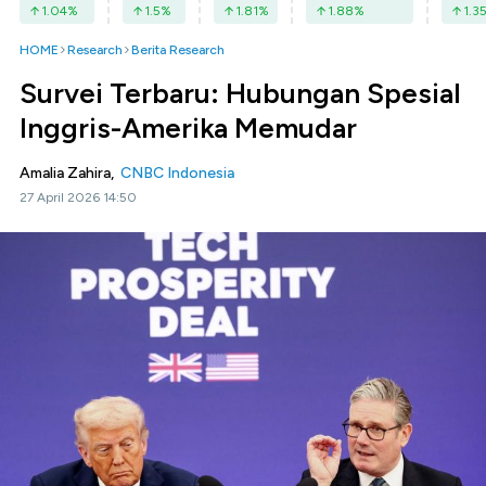
1.04
%
1.5
%
1.81
%
1.88
%
1.3
HOME
Research
Berita Research
Survei Terbaru: Hubungan Spesial
Inggris-Amerika Memudar
Amalia Zahira,
CNBC Indonesia
27 April 2026 14:50