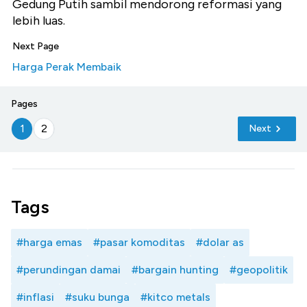
Gedung Putih sambil mendorong reformasi yang
lebih luas.
Next Page
Harga Perak Membaik
Pages
1
2
Next
Tags
#harga emas
#pasar komoditas
#dolar as
#perundingan damai
#bargain hunting
#geopolitik
#inflasi
#suku bunga
#kitco metals