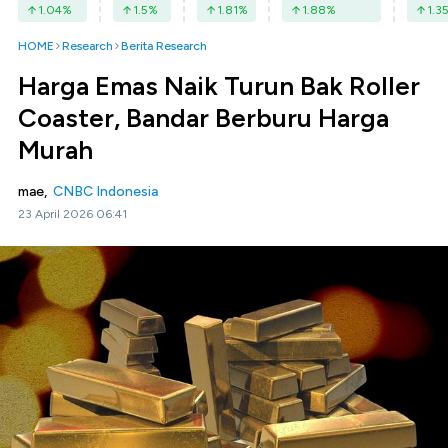
1.04
%
1.5
%
1.81
%
1.88
%
1.3
HOME
Research
Berita Research
Harga Emas Naik Turun Bak Roller
Coaster, Bandar Berburu Harga
Murah
mae,
CNBC Indonesia
23 April 2026 06:41