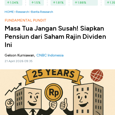
1.04
%
1.5
%
1.81
%
1.88
%
1.3
HOME
Research
Berita Research
FUNDAMENTAL PUNDIT
Masa Tua Jangan Susah! Siapkan
Pensiun dari Saham Rajin Dividen
Ini
Gelson Kurniawan,
CNBC Indonesia
21 April 2026 09:35