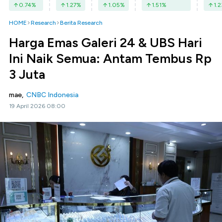
0.74
%
1.27
%
1.05
%
1.51
%
1.2
HOME
Research
Berita Research
Harga Emas Galeri 24 & UBS Hari
Ini Naik Semua: Antam Tembus Rp
3 Juta
mae,
CNBC Indonesia
19 April 2026 08:00