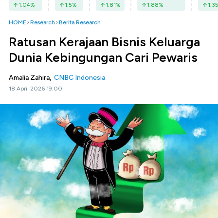
1.04
%
1.5
%
1.81
%
1.88
%
1.3
HOME
Research
Berita Research
Ratusan Kerajaan Bisnis Keluarga
Dunia Kebingungan Cari Pewaris
Amalia Zahira,
CNBC Indonesia
18 April 2026 19:00