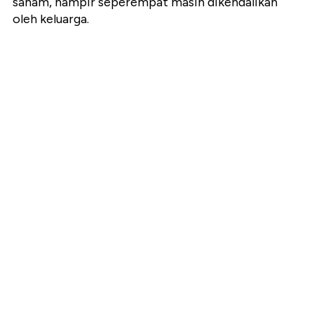
saham, hampir seperempat masih dikendalikan
oleh keluarga.