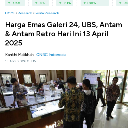
1.04
%
1.5
%
1.81
%
1.88
%
1.3
HOME
Research
Berita Research
Harga Emas Galeri 24, UBS, Antam
& Antam Retro Hari Ini 13 April
2025
Kanthi Malikhah,
CNBC Indonesia
13 April 2026 08:15