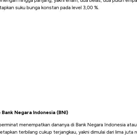
nengah hingga panjang, yakni enam, dua belas, dua puluh empat
apkan suku bunga konstan pada level 3,00 %.
 Bank Negara Indonesia (BNI)
berminat menempatkan dananya di Bank Negara Indonesia atau
tapkan terbilang cukup terjangkau, yakni dimulai dari lima juta r