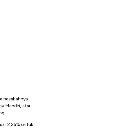
ra nasabahnya.
by Mandiri, atau
ng.
esar 2,25% untuk