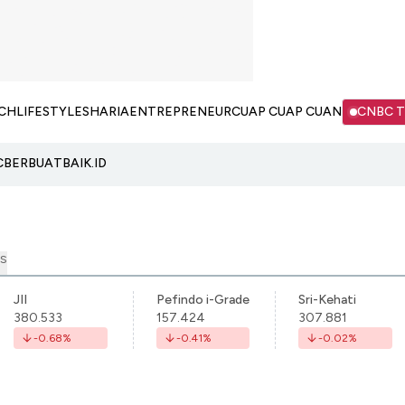
CH
LIFESTYLE
SHARIA
ENTREPRENEUR
CUAP CUAP CUAN
CNBC 
C
BERBUATBAIK.ID
S
JII
Pefindo i-Grade
Sri-Kehati
380.533
157.424
307.881
-0.68
%
-0.41
%
-0.02
%