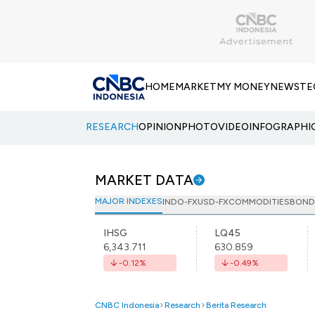
HOME
MARKET
MY MONEY
NEWS
TE
RESEARCH
OPINION
PHOTO
VIDEO
INFOGRAPHI
MARKET DATA
MAJOR INDEXES
INDO-FX
USD-FX
COMMODITIES
BOND
IHSG
LQ45
6,343.711
630.859
-0.12
%
-0.49
%
CNBC Indonesia
Research
Berita Research