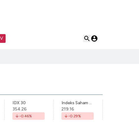
TV
IDX 30
Indeks Saham Syariah Indonesia
354.26
219.16
-0.46
%
-0.29
%