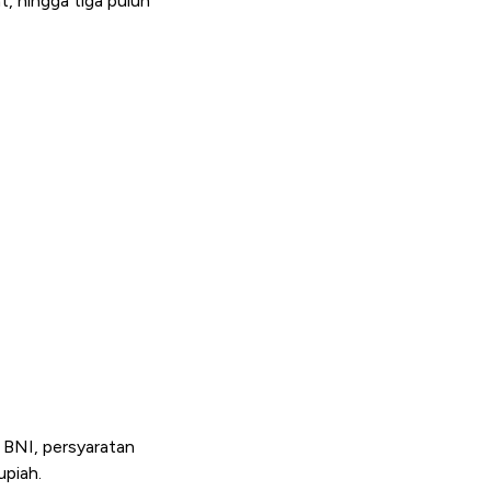
, hingga tiga puluh
 BNI, persyaratan
upiah.