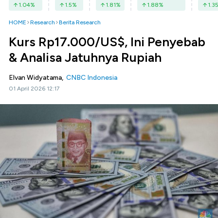
1.04
%
1.5
%
1.81
%
1.88
%
1.3
HOME
Research
Berita Research
Kurs Rp17.000/US$, Ini Penyebab
& Analisa Jatuhnya Rupiah
Elvan Widyatama,
CNBC Indonesia
01 April 2026 12:17