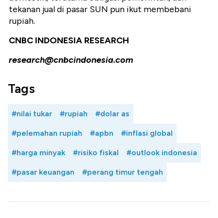
tekanan jual di pasar SUN pun ikut membebani
rupiah.
CNBC INDONESIA RESEARCH
research@cnbcindonesia.com
Tags
#nilai tukar
#rupiah
#dolar as
#pelemahan rupiah
#apbn
#inflasi global
#harga minyak
#risiko fiskal
#outlook indonesia
#pasar keuangan
#perang timur tengah