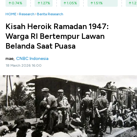
0.74
%
1.27
%
1.05
%
1.51
%
1.2
HOME
Research
Berita Research
Kisah Heroik Ramadan 1947:
Warga RI Bertempur Lawan
Belanda Saat Puasa
mae,
CNBC Indonesia
18 March 2026 16:00