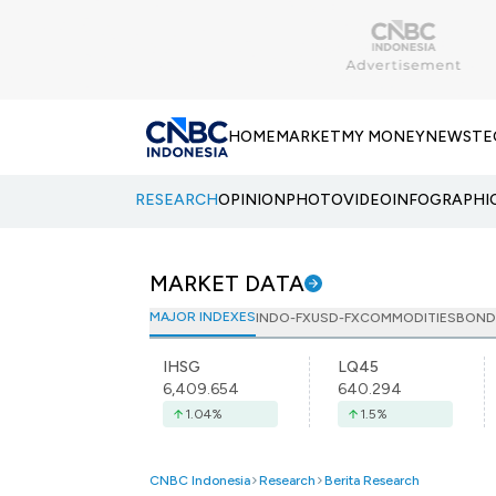
HOME
MARKET
MY MONEY
NEWS
TE
RESEARCH
OPINION
PHOTO
VIDEO
INFOGRAPHI
MARKET DATA
MAJOR INDEXES
INDO-FX
USD-FX
COMMODITIES
BOND
IHSG
LQ45
6,409.654
640.294
1.04
%
1.5
%
CNBC Indonesia
Research
Berita Research