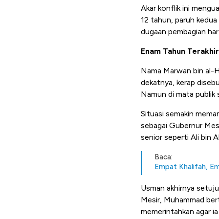
Akar konflik ini meng
12 tahun, paruh kedua
dugaan pembagian hart
Enam Tahun Terakhir
Nama Marwan bin al-H
dekatnya, kerap disebu
Namun di mata publik 
Situasi semakin mema
sebagai Gubernur Mesi
senior seperti Ali bin A
Baca:
Empat Khalifah, Emp
Usman akhirnya setuj
Mesir, Muhammad bert
memerintahkan agar ia