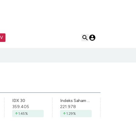
TV
IDX 30
Indeks Saham Syariah Indonesia
359.405
221.978
1.45
%
1.29
%