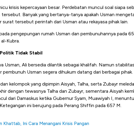
micu krisis kepercayaan besar. Perdebatan muncul soal siapa s
 tersebut. Banyak yang bertanya-tanya apakah Usman mengetahu
r surat tersebut perintah dari Usman atau rekayasa pihak lain.
 pada pengepungan rumah Usman dan pembunuhannya pada 656
 al-Kubra.
Politik Tidak Stabil
a Usman, Ali bersedia dilantik sebagai khalifah. Namun stabilita
ar pembunuh Usman segera dihukum datang dari berbagai pihak.
 dan kelompok yang dipimpin Aisyah, Talha, serta Zubayr meled
hir dengan tewasnya Talha dan Zubayr, sementara Aisyah kemb
uncul dari Damaskus ketika Gubernur Syam, Muawiyah I, menun
Ketegangan ini berujung pada Perang Shiffin pada 657 M.
in Khattab, Ini Cara Menangani Krisis Pangan