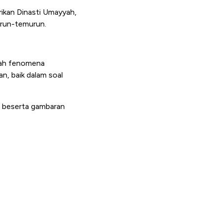
ikan Dinasti Umayyah,
urun-temurun.
alah fenomena
n, baik dalam soal
m beserta gambaran