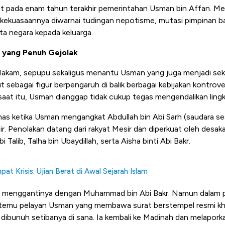
uat pada enam tahun terakhir pemerintahan Usman bin Affan. M
 kekuasaannya diwarnai tudingan nepotisme, mutasi pimpinan bai
a negara kepada keluarga.
 yang Penuh Gejolak
akam, sepupu sekaligus menantu Usman yang juga menjadi sekr
t sebagai figur berpengaruh di balik berbagai kebijakan kontrove
saat itu, Usman dianggap tidak cukup tegas mengendalikan ling
nas ketika Usman mengangkat Abdullah bin Abi Sarh (saudara 
r. Penolakan datang dari rakyat Mesir dan diperkuat oleh desak
bi Talib, Talha bin Ubaydillah, serta Aisha binti Abi Bakr.
at Krisis: Ujian Berat di Awal Sejarah Islam
u menggantinya dengan Muhammad bin Abi Bakr. Namun dalam p
emu pelayan Usman yang membawa surat berstempel resmi kha
 dibunuh setibanya di sana. Ia kembali ke Madinah dan melapor