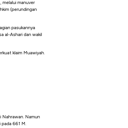
, melalui manuver
ahkim (perundingan
ebagian pasukannya
a al-Ashari dan wakil
rkuat klaim Muawiyah.
 di Nahrawan. Namun
i pada 661 M.