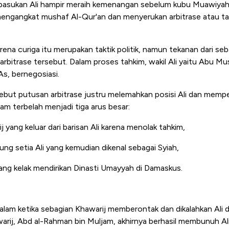
 pasukan Ali hampir meraih kemenangan sebelum kubu Muawiyah
, mengangkat mushaf Al-Qur'an dan menyerukan arbitrase atau t
rena curiga itu merupakan taktik politik, namun tekanan dari s
bitrase tersebut. Dalam proses tahkim, wakil Ali yaitu Abu Mus
s, bernegosiasi.
but putusan arbitrase justru melemahkan posisi Ali dan mempe
lam terbelah menjadi tiga arus besar:
yang keluar dari barisan Ali karena menolak tahkim,
g setia Ali yang kemudian dikenal sebagai Syiah,
ng kelak mendirikan Dinasti Umayyah di Damaskus.
lam ketika sebagian Khawarij memberontak dan dikalahkan Ali
rij, Abd al-Rahman bin Muljam, akhirnya berhasil membunuh Al