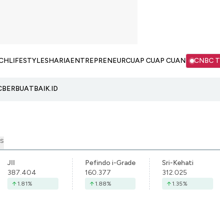
CH
LIFESTYLE
SHARIA
ENTREPRENEUR
CUAP CUAP CUAN
CNBC 
C
BERBUATBAIK.ID
S
JII
Pefindo i-Grade
Sri-Kehati
387.404
160.377
312.025
1.81
%
1.88
%
1.35
%