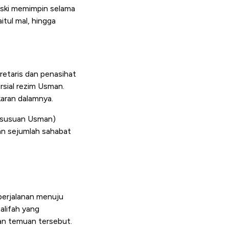
eski memimpin selama
tul mal, hingga
etaris dan penasihat
rsial rezim Usman.
karan dalamnya.
sesusuan Usman)
an sejumlah sahabat
erjalanan menuju
lifah yang
kan temuan tersebut.