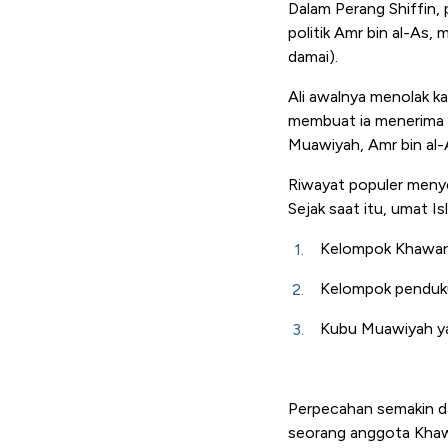
Dalam Perang Shiffin,
politik Amr bin al-As
damai).
Ali awalnya menolak ka
membuat ia menerima ar
Muawiyah, Amr bin al-A
Riwayat populer menye
Sejak saat itu, umat Is
Kelompok Khawarij 
Kelompok pendukun
Kubu Muawiyah ya
Perpecahan semakin da
seorang anggota Khawa