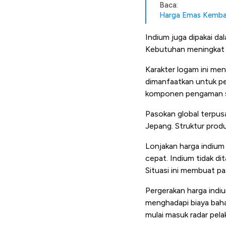
Baca:
Harga Emas Kembal
Indium juga dipakai da
Kebutuhan meningkat me
Karakter logam ini me
dimanfaatkan untuk pel
komponen pengaman sep
Pasokan global terpusa
Jepang. Struktur prod
Lonjakan harga indium 
cepat. Indium tidak d
Situasi ini membuat p
Pergerakan harga indium
menghadapi biaya bahan
mulai masuk radar pela