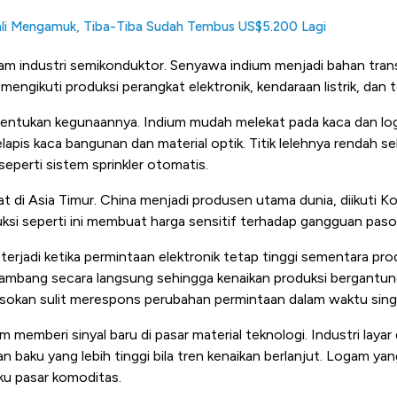
i Mengamuk, Tiba-Tiba Sudah Tembus US$5.200 Lagi
lam industri semikonduktor. Senyawa indium menjadi bahan trans
ngikuti produksi perangkat elektronik, kendaraan listrik, dan t
nentukan kegunaannya. Indium mudah melekat pada kaca dan loga
apis kaca bangunan dan material optik. Titik lelehnya rendah 
erti sistem sprinkler otomatis.
t di Asia Timur. China menjadi produsen utama dunia, diikuti K
uksi seperti ini membuat harga sensitif terhadap gangguan paso
terjadi ketika permintaan elektronik tetap tinggi sementara pro
itambang secara langsung sehingga kenaikan produksi bergantung
asokan sulit merespons perubahan permintaan dalam waktu sing
 memberi sinyal baru di pasar material teknologi. Industri layar
 baku yang lebih tinggi bila tren kenaikan berlanjut. Logam yang
ku pasar komoditas.