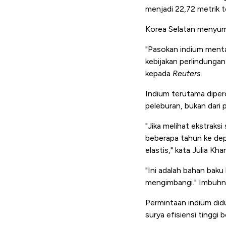
menjadi 22,72 metrik t
Korea Selatan menyumba
"Pasokan indium menta
kebijakan perlindungan 
kepada
Reuters.
Indium terutama dipero
peleburan, bukan dar
"Jika melihat ekstrak
beberapa tahun ke depa
elastis," kata Julia 
"Ini adalah bahan bak
mengimbangi." Imbuhn
Permintaan indium did
surya efisiensi tinggi