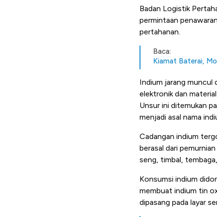
Badan Logistik Pertah
permintaan penawaran 
pertahanan.
Baca:
Kiamat Baterai, Mob
Indium jarang muncul d
elektronik dan materia
Unsur ini ditemukan p
menjadi asal nama indi
Cadangan indium tergol
berasal dari pemurnia
seng, timbal, tembaga
Konsumsi indium didomi
membuat indium tin ox
dipasang pada layar sen