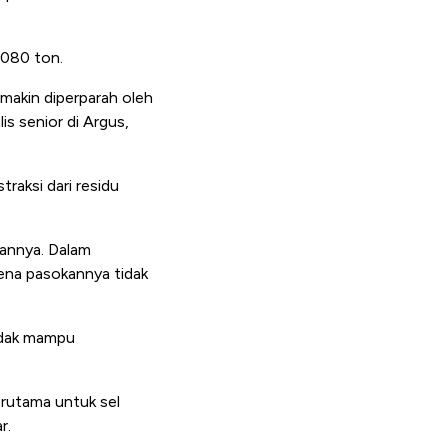
.080 ton.
makin diperparah oleh
is senior di Argus,
raksi dari residu
hannya. Dalam
rena pasokannya tidak
tidak mampu
erutama untuk sel
r.