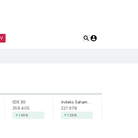
TV
IDX 30
Indeks Saham Syariah Indonesia
359.405
221.978
1.45
%
1.29
%