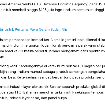
anan Amerika Serikat (U.S. Defense Logistics Agency) pada 15 
untuk membeli hingga $125 juta ingot indium kemurnian tinggi
il Listrik Pertama Pakai Garam Sudah Rilis
alam pembahasan komoditas. Nama logam ini lebih dikenal di ka
l maju. Indium merupakan logam lunak berwarna perak yang stabil 
ada abad ke-19 ketika peneliti Jerman mengamati garis spektrum
um.
ong kecil. Kandungannya di kerak bumi sekitar 0,1 bagian per ju
n bijih seng. Indium muncul sebagai produk sampingan pengolaha
, dan besi. Ketersediaan sangat bergantung pada produksi seng 
nasi industri layar elektronik. Sekitar separuh produksi global 
ide atau ITO. Bahan ini menghantarkan listrik sekaligus tembus
tuh, televisi layar datar, dan panel surya.