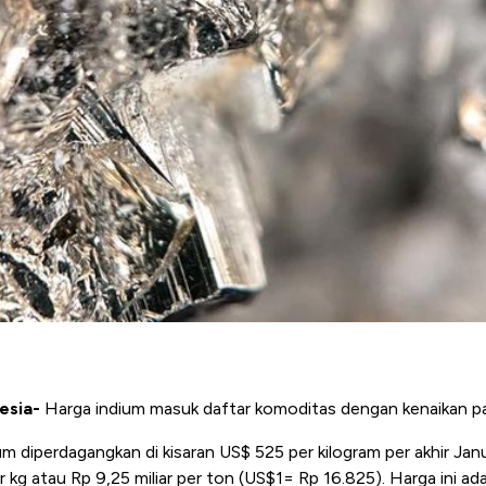
esia-
Harga indium masuk daftar komoditas dengan kenaikan pal
um diperdagangkan di kisaran US$ 525 per kilogram per akhir Jan
r kg atau Rp 9,25 miliar per ton (US$1= Rp 16.825). Harga ini ad