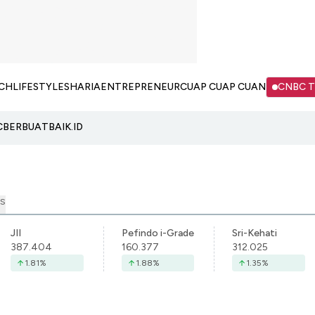
CH
LIFESTYLE
SHARIA
ENTREPRENEUR
CUAP CUAP CUAN
CNBC 
C
BERBUATBAIK.ID
S
JII
Pefindo i-Grade
Sri-Kehati
387.404
160.377
312.025
1.81
%
1.88
%
1.35
%