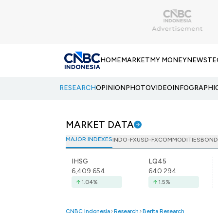
HOME
MARKET
MY MONEY
NEWS
TE
RESEARCH
OPINION
PHOTO
VIDEO
INFOGRAPHI
MARKET DATA
MAJOR INDEXES
INDO-FX
USD-FX
COMMODITIES
BOND
IHSG
LQ45
6,409.654
640.294
1.04
%
1.5
%
CNBC Indonesia
Research
Berita Research