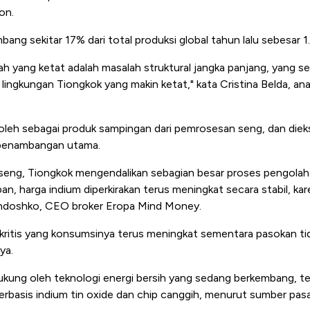
on.
ng sekitar 17% dari total produksi global tahun lalu sebesar 1
h yang ketat adalah masalah struktural jangka panjang, yang se
lingkungan Tiongkok yang makin ketat," kata Cristina Belda, anal
leh sebagai produk sampingan dari pemrosesan seng, dan diekst
i penambangan utama.
si seng, Tiongkok mengendalikan sebagian besar proses pengola
n, harga indium diperkirakan terus meningkat secara stabil, ka
Khandoshko, CEO broker Eropa Mind Money.
u kritis yang konsumsinya terus meningkat sementara pasokan 
ya.
ukung oleh teknologi energi bersih yang sedang berkembang, t
 berbasis indium tin oxide dan chip canggih, menurut sumber pasa