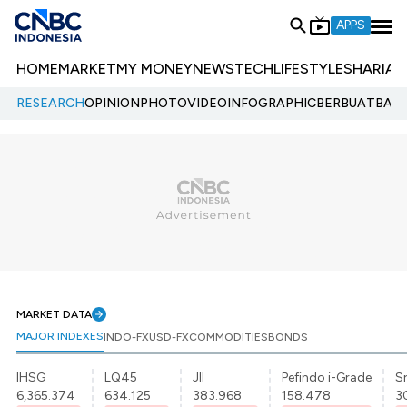
APPS
HOME
MARKET
MY MONEY
NEWS
TECH
LIFESTYLE
SHARIA
E
RESEARCH
OPINION
PHOTO
VIDEO
INFOGRAPHIC
BERBUATBAIK.
MARKET DATA
MAJOR INDEXES
INDO-FX
USD-FX
COMMODITIES
BONDS
IHSG
LQ45
JII
Pefindo i-Grade
Sr
6,365.374
634.125
383.968
158.478
3