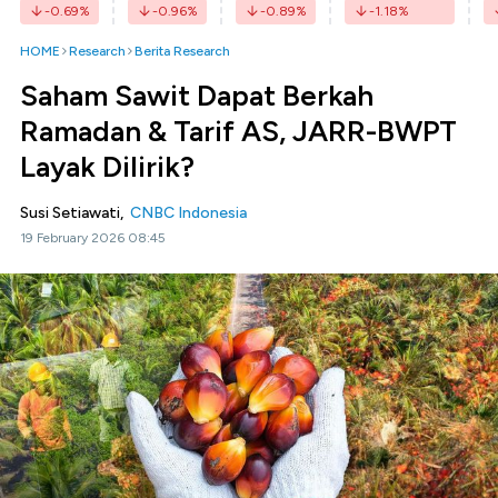
-0.69
%
-0.96
%
-0.89
%
-1.18
%
HOME
Research
Berita Research
Saham Sawit Dapat Berkah
Ramadan & Tarif AS, JARR-BWPT
Layak Dilirik?
Susi Setiawati,
CNBC Indonesia
19 February 2026 08:45