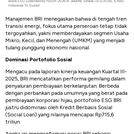
acara ESG Sutainability Forum 2026 di Jakarta, Selasa (3/2/2026). (CNBC
Indonesia Tri Susilo)
Manajemen BRI menegaskan bahwa di tengah tren
transisi energi, fokus utama perseroan tetap tidak
tergoyahkan, yakni memberdayakan segmen Usaha
Mikro, Kecil, dan Menengah (UMKM) yang menjadi
tulang punggung ekonomi nasional.
Dominasi Portofolio Sosial
Mengacu pada laporan kinerja keuangan Kuartal III-
2025, BRI mencatatkan performa gemilang dalam
penyaluran pembiayaan berkelanjutan. Berbeda
dengan perbankan pada umumnya yang berat pada
pembiayaan korporasi hijau, portofolio ESG BRI
justru didominasi oleh Kredit Berbasis Sosial
(Social Loan) yang nilainya mencapai Rp715,6
triliun.
Angka ini mengonfirmasi posisi BRI sebagai