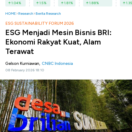
1.04
%
1.5
%
1.81
%
1.88
%
1.3
HOME
Research
Berita Research
ESG SUSTAINABILITY FORUM 2026
ESG Menjadi Mesin Bisnis BRI:
Ekonomi Rakyat Kuat, Alam
Terawat
Gelson Kurniawan,
CNBC Indonesia
08 February 2026 18:10