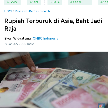
1.04
%
1.5
%
1.81
%
1.88
%
1.3
HOME
Research
Berita Research
Rupiah Terburuk di Asia, Baht Jadi
Raja
Elvan Widyatama,
CNBC Indonesia
19 January 2026 10:12