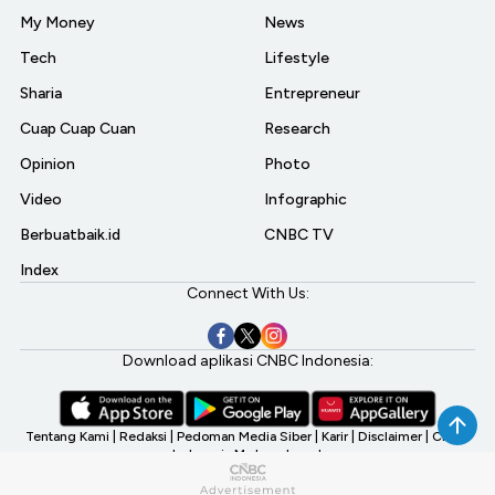
My Money
News
Tech
Lifestyle
Sharia
Entrepreneur
Cuap Cuap Cuan
Research
Opinion
Photo
Video
Infographic
Berbuatbaik.id
CNBC TV
Index
Connect With Us:
Download aplikasi CNBC Indonesia:
Tentang Kami
|
Redaksi
|
Pedoman Media Siber
|
Karir
|
Disclaimer
|
CNBC
Indonesia My Investment
©2026 CNBC Indonesia, A Transmedia Company