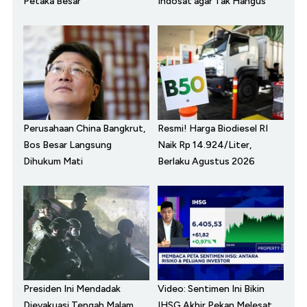
Petaka Besar
Indosat agar Tak Hangus
Perusahaan China Bangkrut,
Resmi! Harga Biodiesel RI
Bos Besar Langsung
Naik Rp 14.924/Liter,
Dihukum Mati
Berlaku Agustus 2026
Presiden Ini Mendadak
Video: Sentimen Ini Bikin
Dievakuasi Tengah Malam,
IHSG Akhir Pekan Melesat