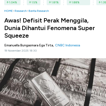
1.04
%
1.5
%
1.81
%
1.88
%
1.3
HOME
Research
Berita Research
Awas! Defisit Perak Menggila,
Dunia Dihantui Fenomena Super
Squeeze
Emanuella Bungasmara Ega Tirta,
CNBC Indonesia
19 November 2025 18:30