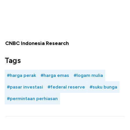
CNBC Indonesia Research
Tags
#harga perak
#harga emas
#logam mulia
#pasar investasi
#federal reserve
#suku bunga
#permintaan perhiasan