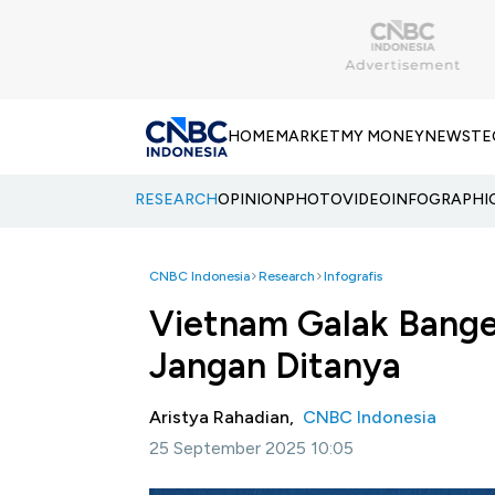
HOME
MARKET
MY MONEY
NEWS
TE
RESEARCH
OPINION
PHOTO
VIDEO
INFOGRAPHI
CNBC Indonesia
Research
Infografis
Vietnam Galak Banget
Jangan Ditanya
Aristya Rahadian,
CNBC Indonesia
25 September 2025 10:05