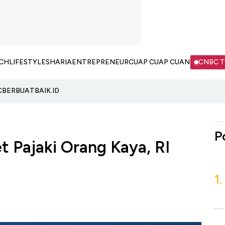
CH
LIFESTYLE
SHARIA
ENTREPRENEUR
CUAP CUAP CUAN
CNBC 
C
BERBUATBAIK.ID
P
 Pajaki Orang Kaya, RI
1.