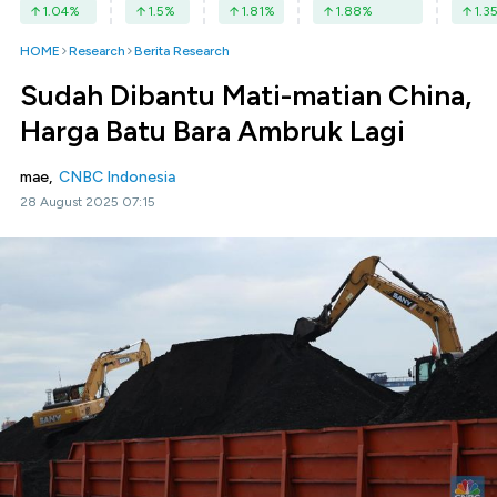
1.04
%
1.5
%
1.81
%
1.88
%
1.3
HOME
Research
Berita Research
Sudah Dibantu Mati-matian China,
Harga Batu Bara Ambruk Lagi
mae,
CNBC Indonesia
28 August 2025 07:15