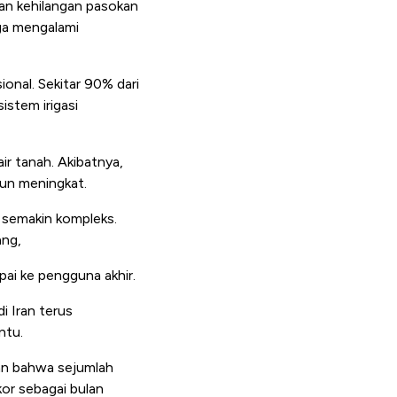
tan kehilangan pasokan
uga mengalami
ional. Sekitar 90% dari
istem irigasi
r tanah. Akibatnya,
pun meningkat.
 semakin kompleks.
ang,
ai ke pengguna akhir.
i Iran terus
ntu.
kkan bahwa sejumlah
kor sebagai bulan