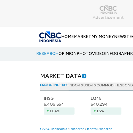
HOME
MARKET
MY MONEY
NEWS
TE
RESEARCH
OPINION
PHOTO
VIDEO
INFOGRAPHI
MARKET DATA
MAJOR INDEXES
INDO-FX
USD-FX
COMMODITIES
BOND
IHSG
LQ45
6,409.654
640.294
1.04
%
1.5
%
CNBC Indonesia
Research
Berita Research