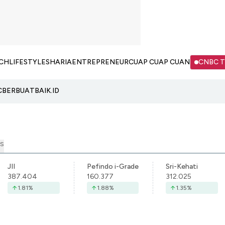
CH
LIFESTYLE
SHARIA
ENTREPRENEUR
CUAP CUAP CUAN
CNBC 
C
BERBUATBAIK.ID
S
JII
Pefindo i-Grade
Sri-Kehati
387.404
160.377
312.025
1.81
%
1.88
%
1.35
%