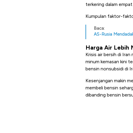
terkering dalam empat 
Kumpulan faktor-faktor 
Baca:
AS-Rusia Mendadak
Harga Air Lebih 
Krisis air bersih di I
minum kemasan kini tem
bensin nonsubsidi di Ir
Kesenjangan makin menc
membeli bensin seharga 
dibanding bensin bersu