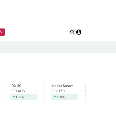
TV
IDX 30
Indeks Saham Syariah Indonesia
359.405
221.978
1.45
%
1.29
%