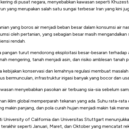
yah kering di pusat negara, menyebabkan kawasan seperti Khuzes
Karun yang merupakan salah satu sungai terbesar Iran yang kini j
rtanian yang boros air menjadi beban besar dalam konsumsi air nas
sumsi oleh pertanian, yang sebagian besar masih mengandalkan s
iensi rendah.
pangan turut mendorong eksploitasi besar-besaran terhadap ai
nah mengering, tanah menjadi asin, dan risiko amblesan tanah 
ya kebijakan konservasi dan lemahnya regulasi membuat masalah
us bermunculan, infrastruktur irigasi banyak yang bocor dan us
wasan menyebabkan pasokan air terbuang sia-sia sebelum samp
ahan iklim global memperparah tekanan yang ada. Suhu rata-rata d
ng makin panjang, dan pola curah hujan menjadi makin tak mene
liti University of California dan Universitas Stuttgart menunju
terakhir seperti Januari, Maret, dan Oktober yang mencatat re