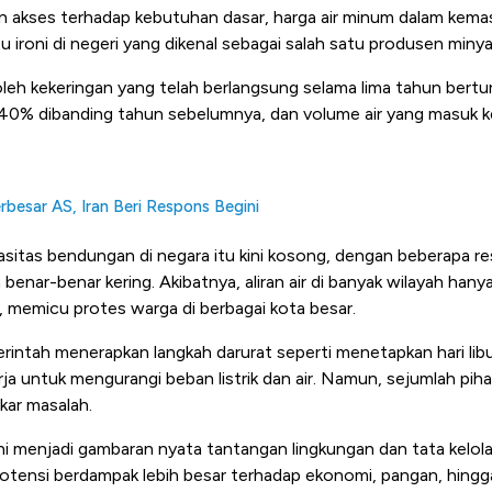
n akses terhadap kebutuhan dasar, harga air minum dalam kemasa
tu ironi di negeri yang dikenal sebagai salah satu produsen minya
 oleh kekeringan yang telah berlangsung selama lima tahun bertu
s 40% dibanding tahun sebelumnya, dan volume air yang masuk 
besar AS, Iran Beri Respons Begini
asitas bendungan di negara itu kini kosong, dengan beberapa re
benar-benar kering. Akibatnya, aliran air di banyak wilayah han
, memicu protes warga di berbagai kota besar.
rintah menerapkan langkah darurat seperti menetapkan hari libu
a untuk mengurangi beban listrik dan air. Namun, sejumlah pih
kar masalah.
 ini menjadi gambaran nyata tantangan lingkungan dan tata kelo
potensi berdampak lebih besar terhadap ekonomi, pangan, hingga s