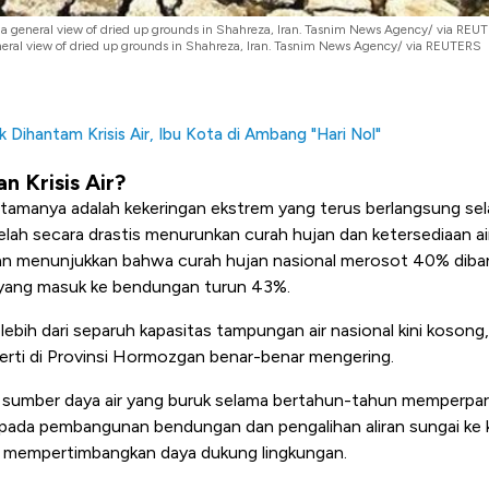
 a general view of dried up grounds in Shahreza, Iran. Tasnim News Agency/ via REU
eral view of dried up grounds in Shahreza, Iran. Tasnim News Agency/ via REUTERS
 Dihantam Krisis Air, Ibu Kota di Ambang "Hari Nol"
n Krisis Air?
tamanya adalah kekeringan ekstrem yang terus berlangsung sel
elah secara drastis menurunkan curah hujan dan ketersediaan ai
an menunjukkan bahwa curah hujan nasional merosot 40% diban
 yang masuk ke bendungan turun 43%.
 lebih dari separuh kapasitas tampungan air nasional kini koson
rti di Provinsi Hormozgan benar-benar mengering.
an sumber daya air yang buruk selama bertahun-tahun memperpara
 pada pembangunan bendungan dan pengalihan aliran sungai ke 
a mempertimbangkan daya dukung lingkungan.