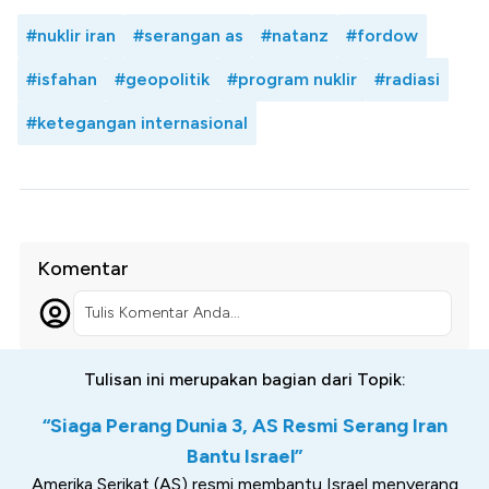
#nuklir iran
#serangan as
#natanz
#fordow
#isfahan
#geopolitik
#program nuklir
#radiasi
#ketegangan internasional
Komentar
Tulis Komentar Anda...
Tulisan ini merupakan bagian dari Topik:
“Siaga Perang Dunia 3, AS Resmi Serang Iran
Bantu Israel”
Amerika Serikat (AS) resmi membantu Israel menyerang