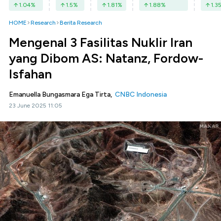
1.04
%
1.5
%
1.81
%
1.88
%
1.3
HOME
Research
Berita Research
Mengenal 3 Fasilitas Nuklir Iran
yang Dibom AS: Natanz, Fordow-
Isfahan
Emanuella Bungasmara Ega Tirta,
CNBC Indonesia
23 June 2025 11:05