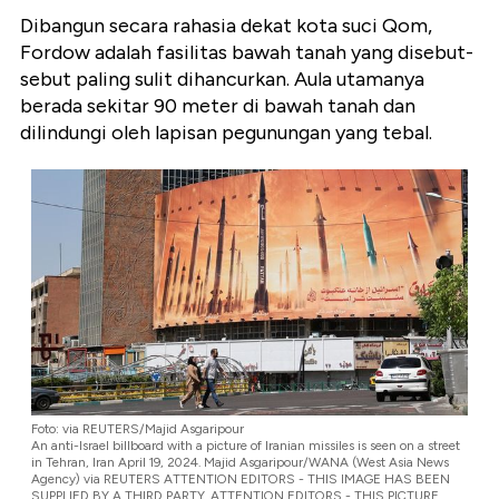
Dibangun secara rahasia dekat kota suci Qom,
Fordow
adalah fasilitas bawah tanah yang disebut-
sebut paling sulit dihancurkan. Aula utamanya
berada sekitar 90 meter di bawah tanah dan
dilindungi oleh lapisan pegunungan yang tebal.
Foto: via REUTERS/Majid Asgaripour
An anti-Israel billboard with a picture of Iranian missiles is seen on a street
in Tehran, Iran April 19, 2024. Majid Asgaripour/WANA (West Asia News
Agency) via REUTERS ATTENTION EDITORS - THIS IMAGE HAS BEEN
SUPPLIED BY A THIRD PARTY. ATTENTION EDITORS - THIS PICTURE