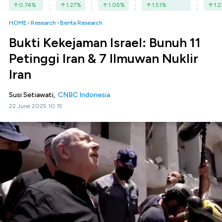
0.74
%
1.27
%
1.05
%
1.51
%
1.2
HOME
Research
Berita Research
Bukti Kekejaman Israel: Bunuh 11
Petinggi Iran & 7 Ilmuwan Nuklir
Iran
Susi Setiawati,
CNBC Indonesia
22 June 2025 10:15