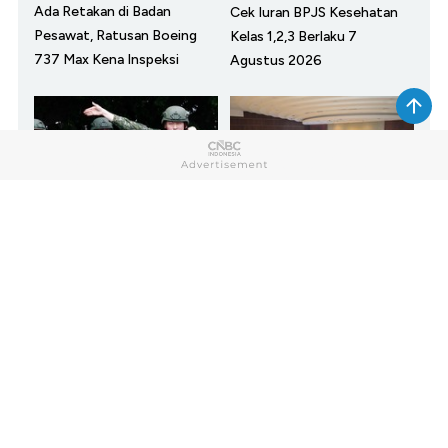
Ada Retakan di Badan
Cek Iuran BPJS Kesehatan
Pesawat, Ratusan Boeing
Kelas 1,2,3 Berlaku 7
737 Max Kena Inspeksi
Agustus 2026
Momen Militer Mulai
APBN 2027 Sudah Ancang-
Bergerak, Siaga Invasi Negara
Ancang Hadapi Harga
Tetangga
Minyak di Atas US$100/Barel
SHOW MORE