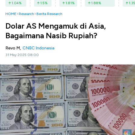
1.04
%
1.5
%
1.81
%
1.88
%
1.3
HOME
Research
Berita Research
Dolar AS Mengamuk di Asia,
Bagaimana Nasib Rupiah?
Revo M,
CNBC Indonesia
31 May 2025 08:00