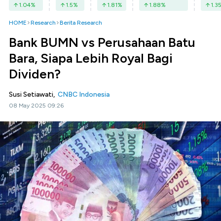
1.04
%
1.5
%
1.81
%
1.88
%
1.3
HOME
Research
Berita Research
Bank BUMN vs Perusahaan Batu
Bara, Siapa Lebih Royal Bagi
Dividen?
Susi Setiawati,
CNBC Indonesia
08 May 2025 09:26