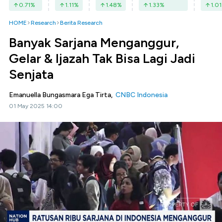
0.71
%
1.11
%
1.48
%
1.33
%
1.01
HOME
Research
Berita Research
Banyak Sarjana Menganggur,
Gelar & Ijazah Tak Bisa Lagi Jadi
Senjata
Emanuella Bungasmara Ega Tirta,
CNBC Indonesia
01 May 2025 14:00