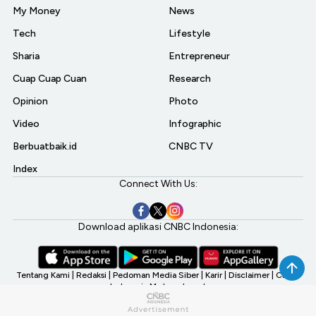
My Money
News
Tech
Lifestyle
Sharia
Entrepreneur
Cuap Cuap Cuan
Research
Opinion
Photo
Video
Infographic
Berbuatbaik.id
CNBC TV
Index
Connect With Us:
Download aplikasi CNBC Indonesia:
Tentang Kami
|
Redaksi
|
Pedoman Media Siber
|
Karir
|
Disclaimer
|
CNBC
Indonesia My Investment
©2026 CNBC Indonesia, A Transmedia Company