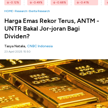
-0.12
%
-0.49
%
-0.68
%
-0.41
%
HOME
Research
Berita Research
Harga Emas Rekor Terus, ANTM -
UNTR Bakal Jor-joran Bagi
Dividen?
Tasya Natalia,
CNBC Indonesia
23 April 2025 15:50