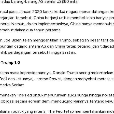
hadap barang-barang AS senilai US$60 miliar.
uncul pada Januari 2020 ketika kedua negara menandatangani 
rjanjian tersebut, China berjanji untuk membeli lebih banyak p
energi. Namun, dalam implementasinya, China hanya memenuhi s
ersebut dalam dua tahun pertama.
 Joe Biden telah menggantikan Trump, sebagian besar tarif da
ubungan dagang antara AS dan China tetap tegang, dan tidak ad
flik perdagangan tersebut hingga saat ini.
 Trump 1.0
elama masa kepresidenannya, Donald Trump sering melontarkan k
 Fed) dan ketuanya, Jerome Powell, dengan menyebut mereka s
erika Serikat.
menekan The Fed untuk menurunkan suku bunga hingga nol atau
bligasi secara agresif demi mendukung klaimnya tentang kek
kanan politik yang intens, The Fed tetap mempertahankan in