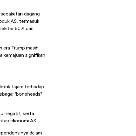
kesepakatan dagang
roduk AS, termasuk
ekitar 60% dari
ri era Trump masih
a kemajuan signifikan
ritik tajam terhadap
ebagai "boneheads"
 negatif, serta
uatan ekonomi AS.
dependensinya dalam