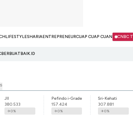
CH
LIFESTYLE
SHARIA
ENTREPRENEUR
CUAP CUAP CUAN
CNBC 
C
BERBUATBAIK.ID
S
JII
Pefindo i-Grade
Sri-Kehati
380.533
157.424
307.881
0
%
0
%
0
%