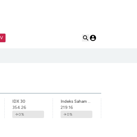
TV
IDX 30
Indeks Saham Syariah Indonesia
354.26
219.16
0
%
0
%