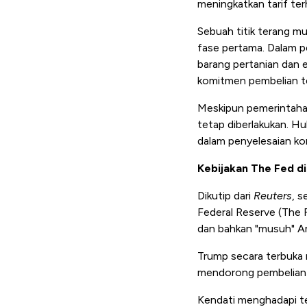
meningkatkan tarif ter
Sebuah titik terang m
fase pertama. Dalam pe
barang pertanian dan 
komitmen pembelian t
Meskipun pemerintahan
tetap diberlakukan. H
dalam penyelesaian kon
Kebijakan The Fed di
Dikutip dari
Reuters
, s
Federal Reserve (The
dan bahkan "musuh" Am
Trump secara terbuka 
mendorong pembelian o
Kendati menghadapi te