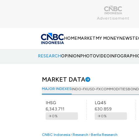
HOME
MARKET
MY MONEY
NEWS
TE
RESEARCH
OPINION
PHOTO
VIDEO
INFOGRAPHI
MARKET DATA
MAJOR INDEXES
INDO-FX
USD-FX
COMMODITIES
BOND
IHSG
LQ45
6,343.711
630.859
0
%
0
%
CNBC Indonesia
Research
Berita Research