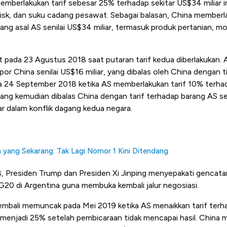
emberlakukan tarif sebesar 25% terhadap sekitar US$34 miliar i
disk, dan suku cadang pesawat. Sebagai balasan, China memberl
ang asal AS senilai US$34 miliar, termasuk produk pertanian, mo
pada 23 Agustus 2018 saat putaran tarif kedua diberlakukan. 
r China senilai US$16 miliar, yang dibalas oleh China dengan t
a 24 September 2018 ketika AS memberlakukan tarif 10% terha
 yang kemudian dibalas China dengan tarif terhadap barang AS seni
r dalam konflik dagang kedua negara.
h yang Sekarang: Tak Lagi Nomor 1 Kini Ditendang
 Presiden Trump dan Presiden Xi Jinping menyepakati gencata
G20 di Argentina guna membuka kembali jalur negosiasi.
bali memuncak pada Mei 2019 ketika AS menaikkan tarif terh
 menjadi 25% setelah pembicaraan tidak mencapai hasil. China