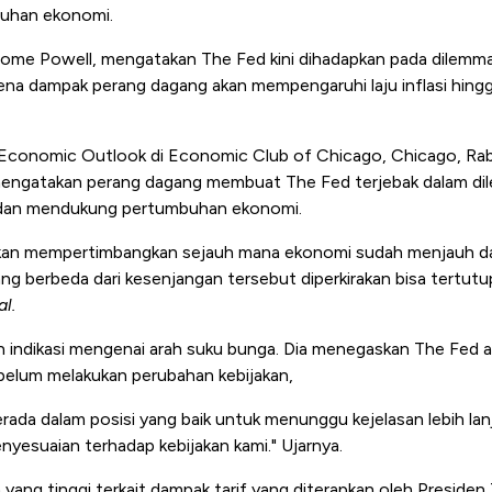
uhan ekonomi.
rome Powell, mengatakan The Fed kini dihadapkan pada dilem
rena dampak perang dagang akan mempengaruhi laju inflasi hin
a Economic Outlook di Economic Club of Chicago, Chicago, Ra
mengatakan perang dagang membuat The Fed terjebak dalam dil
i dan mendukung pertumbuhan ekonomi.
mi akan mempertimbangkan sejauh mana ekonomi sudah menjauh da
g berbeda dari kesenjangan tersebut diperkirakan bisa tertutup,
l.
n indikasi mengenai arah suku bunga. Dia menegaskan The Fed
ebelum melakukan perubahan kebijakan,
berada dalam posisi yang baik untuk menunggu kejelasan lebih la
esuaian terhadap kebijakan kami." Ujarnya.
yang tinggi terkait dampak tarif yang diterapkan oleh Presiden