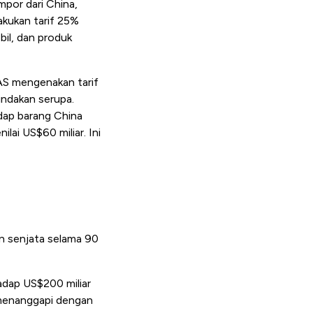
mpor dari China,
akukan tarif 25%
bil, dan produk
AS mengenakan tarif
indakan serupa.
dap barang China
lai US$60 miliar. Ini
n senjata selama 90
adap US$200 miliar
 menanggapi dengan