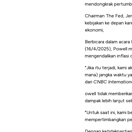
mendongkrak pertumb
Chairman The Fed, Je
kebijakan ke depan ka
ekonomi,
Berbicara dalam acar
(16/4/2025), Powell 
mengendalikan inflas
"Jika itu terjadi, ka
mana) jangka waktu yan
dari
CNBC Internationa
owell tidak memberika
dampak lebih lanjut s
"Untuk saat ini, kami 
mempertimbangkan peny
Dengan ketidakpastian 