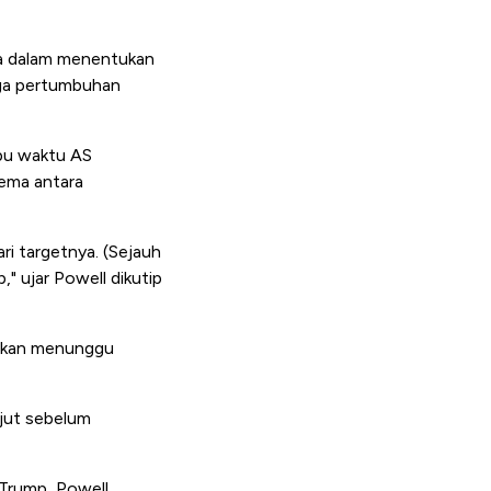
ma dalam menentukan
gga pertumbuhan
bu waktu AS
ema antara
ri targetnya. (Sejauh
" ujar Powell dikutip
 akan menunggu
njut sebelum
 Trump, Powell