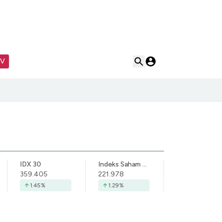
TV
IDX 30
Indeks Saham Syariah Indonesia
359.405
221.978
1.45
%
1.29
%