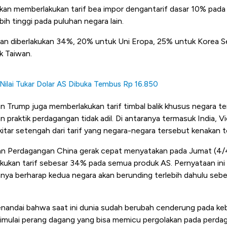
 akan memberlakukan tarif bea impor dengantarif dasar 10% pad
ih tinggi pada puluhan negara lain.
akan diberlakukan 34%, 20% untuk Uni Eropa, 25% untuk Korea 
k Taiwan.
 Nilai Tukar Dolar AS Dibuka Tembus Rp 16.850
an Trump juga memberlakukan tarif timbal balik khusus negara 
 praktik perdagangan tidak adil. Di antaranya termasuk India, V
sekitar setengah dari tarif yang negara-negara tersebut kenakan 
n Perdagangan China gerak cepat menyatakan pada Jumat (4
kukan tarif sebesar 34% pada semua produk AS. Pernyataan in
nya berharap kedua negara akan berunding terlebih dahulu se
 menandai bahwa saat ini dunia sudah berubah cenderung pada ke
 dimulai perang dagang yang bisa memicu pergolakan pada perd