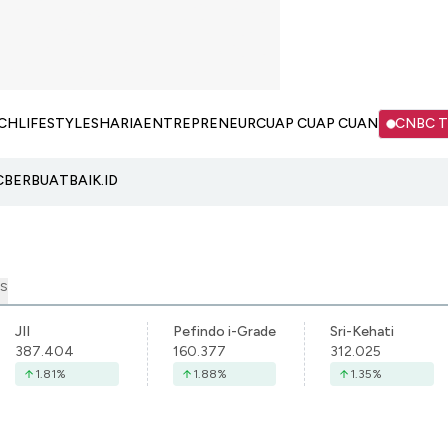
CH
LIFESTYLE
SHARIA
ENTREPRENEUR
CUAP CUAP CUAN
CNBC 
C
BERBUATBAIK.ID
S
JII
Pefindo i-Grade
Sri-Kehati
387.404
160.377
312.025
1.81
%
1.88
%
1.35
%