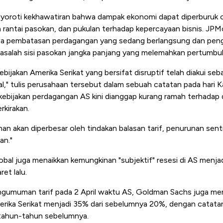
yoroti kekhawatiran bahwa dampak ekonomi dapat diperburuk o
rantai pasokan, dan pukulan terhadap kepercayaan bisnis. JPM
 pembatasan perdagangan yang sedang berlangsung dan pengu
salah sisi pasokan jangka panjang yang melemahkan pertumbu
ebijakan Amerika Serikat yang bersifat disruptif telah diakui seba
l," tulis perusahaan tersebut dalam sebuah catatan pada hari K
bijakan perdagangan AS kini dianggap kurang ramah terhadap 
rkirakan.
n akan diperbesar oleh tindakan balasan tarif, penurunan senti
an."
obal juga menaikkan kemungkinan "subjektif" resesi di AS menja
et lalu.
engumuman tarif pada 2 April waktu AS, Goldman Sachs juga m
Amerika Serikat menjadi 35% dari sebelumnya 20%, dengan cata
 tahun-tahun sebelumnya.