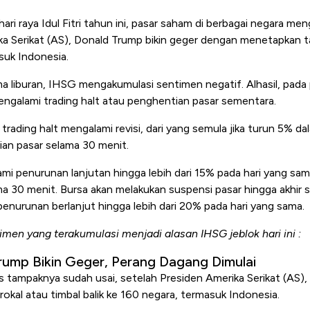
 hari raya Idul Fitri tahun ini, pasar saham di berbagai negara m
a Serikat (AS), Donald Trump bikin geger dengan menetapkan tari
suk Indonesia.
 liburan, IHSG mengakumulasi sentimen negatif. Alhasil, pada 
engalami trading halt atau penghentian pasar sementara.
 trading halt mengalami revisi, dari yang semula jika turun 5% da
ian pasar selama 30 menit.
mi penurunan lanjutan hingga lebih dari 15% pada hari yang sama
ma 30 menit. Bursa akan melakukan suspensi pasar hingga akhir se
penurunan berlanjut hingga lebih dari 20% pada hari yang sama.
imen yang terakumulasi menjadi alasan IHSG jeblok hari ini :
Trump Bikin Geger, Perang Dagang Dimulai
 tampaknya sudah usai, setelah Presiden Amerika Serikat (AS)
rokal atau timbal balik ke 160 negara, termasuk Indonesia.