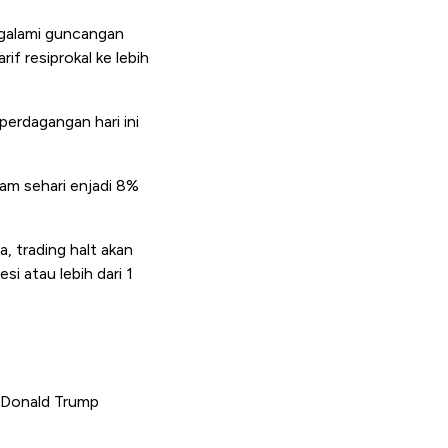
engalami guncangan
f resiprokal ke lebih
perdagangan hari ini
lam sehari enjadi 8%
, trading halt akan
si atau lebih dari 1
, Donald Trump