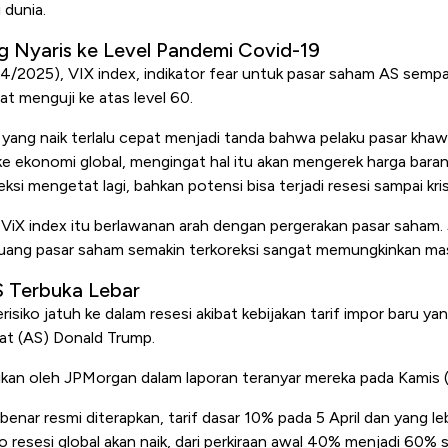
dunia.
g Nyaris ke Level Pandemi Covid-19
/4/2025), VIX index, indikator fear untuk pasar saham AS sem
t menguji ke atas level 60.
 yang naik terlalu cepat menjadi tanda bahwa pelaku pasar kha
tu ke ekonomi global, mengingat hal itu akan mengerek harga baran
eksi mengetat lagi, bahkan potensi bisa terjadi resesi sampai krisi
 ViX index itu berlawanan arah dengan pergerakan pasar saham. Ja
luang pasar saham semakin terkoreksi sangat memungkinkan masi
S Terbuka Lebar
isiko jatuh ke dalam resesi akibat kebijakan tarif impor baru ya
kat (AS) Donald Trump.
aikan oleh JPMorgan dalam laporan teranyar mereka pada Kamis 
-benar resmi diterapkan, tarif dasar 10% pada 5 April dan yang le
iko resesi global akan naik, dari perkiraan awal 40% menjadi 60% s