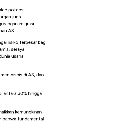
leh potensi
organ juga
rangan imigrasi
han AS.
gai risiko terbesar bagi
amis, seraya
dunia usaha
men bisnis di AS, dan
di antara 30% hingga
enaikkan kemungkinan
tan bahwa fundamental