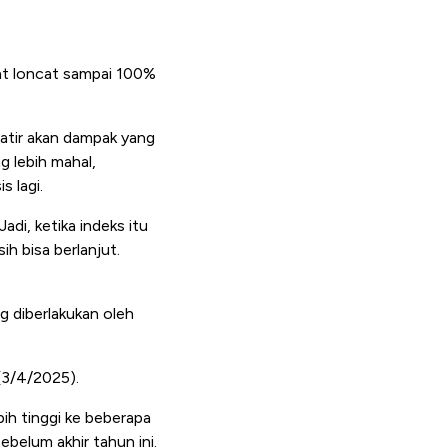
pat loncat sampai 100%
watir akan dampak yang
g lebih mahal,
s lagi.
di, ketika indeks itu
h bisa berlanjut.
ng diberlakukan oleh
(3/4/2025).
bih tinggi ke beberapa
ebelum akhir tahun ini.