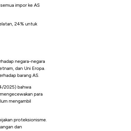
a semua impor ke AS
Selatan, 24% untuk
terhadap negara-negara
ietnam, dan Uni Eropa.
terhadap barang AS.
/4/2025) bahwa
i mengecewakan para
belum mengambil
bijakan proteksionisme.
agangan dan