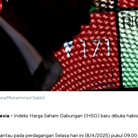
onesia/Muhammad Sabki)
esia -
Indeks Harga Saham Gabungan (IHSG) baru dibuka habis l
tau pada perdagangan Selasa hari ini (8/4/2025) pukul 09.00