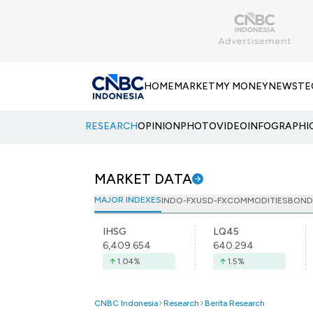
HOME
MARKET
MY MONEY
NEWS
TE
RESEARCH
OPINION
PHOTO
VIDEO
INFOGRAPHI
MARKET DATA
MAJOR INDEXES
INDO-FX
USD-FX
COMMODITIES
BOND
IHSG
LQ45
6,409.654
640.294
1.04
%
1.5
%
CNBC Indonesia
Research
Berita Research