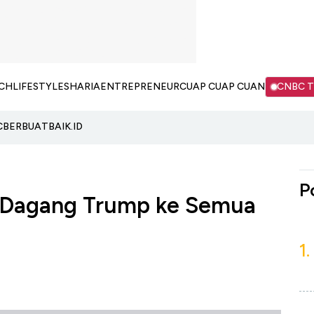
CH
LIFESTYLE
SHARIA
ENTREPRENEUR
CUAP CUAP CUAN
CNBC 
C
BERBUATBAIK.ID
P
f Dagang Trump ke Semua
1.