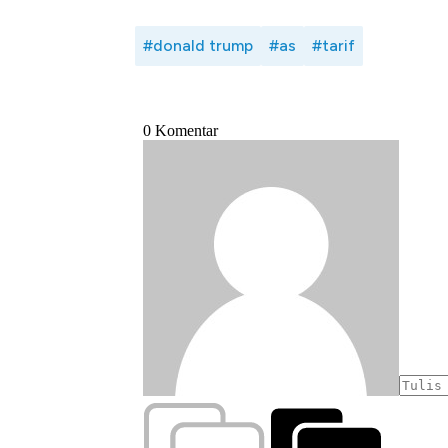
#donald trump
#as
#tarif