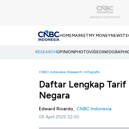
HOME
MARKET
MY MONEY
NEWS
TE
RESEARCH
OPINION
PHOTO
VIDEO
INFOGRAPHI
CNBC Indonesia
Research
Infografis
Daftar Lengkap Tari
Negara
Edward Ricardo,
CNBC Indonesia
05 April 2025 22:00