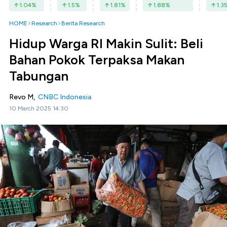
1.04
%
1.5
%
1.81
%
1.88
%
1.3
HOME
Research
Berita Research
Hidup Warga RI Makin Sulit: Beli
Bahan Pokok Terpaksa Makan
Tabungan
Revo M,
CNBC Indonesia
10 March 2025 14:30