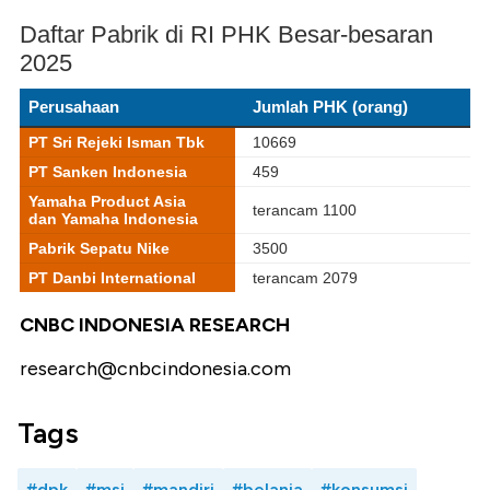
CNBC INDONESIA RESEARCH
research@cnbcindonesia.com
Tags
#dpk
#msi
#mandiri
#belanja
#konsumsi