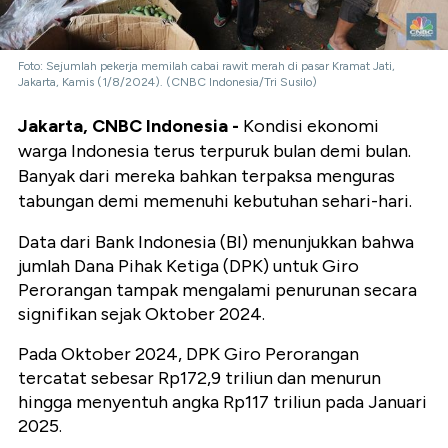
Foto: Sejumlah pekerja memilah cabai rawit merah di pasar Kramat Jati,
Jakarta, Kamis (1/8/2024). (CNBC Indonesia/Tri Susilo)
Jakarta, CNBC Indonesia -
Kondisi ekonomi
warga Indonesia terus terpuruk bulan demi bulan.
Banyak dari mereka bahkan terpaksa menguras
tabungan demi memenuhi kebutuhan sehari-hari.
Data dari Bank Indonesia (BI) menunjukkan bahwa
jumlah Dana Pihak Ketiga (DPK) untuk Giro
Perorangan tampak mengalami penurunan secara
signifikan sejak Oktober 2024.
Pada Oktober 2024, DPK Giro Perorangan
tercatat sebesar Rp172,9 triliun dan menurun
hingga menyentuh angka Rp117 triliun pada Januari
2025.