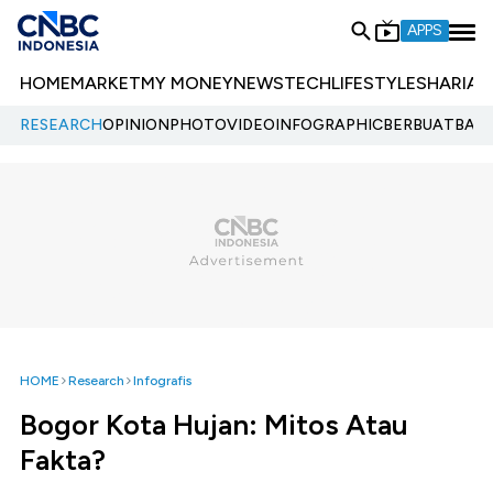
APPS
HOME
MARKET
MY MONEY
NEWS
TECH
LIFESTYLE
SHARIA
E
RESEARCH
OPINION
PHOTO
VIDEO
INFOGRAPHIC
BERBUATBAIK.
HOME
Research
Infografis
Bogor Kota Hujan: Mitos Atau
Fakta?