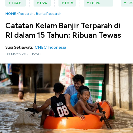
1.04
%
1.5
%
1.81
%
1.88
%
1.3
HOME
Research
Berita Research
Catatan Kelam Banjir Terparah di
RI dalam 15 Tahun: Ribuan Tewas
Susi Setiawati,
CNBC Indonesia
03 March 2025 15:50